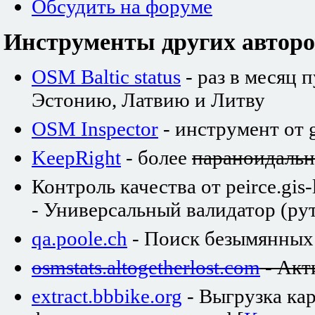
Обсудить на форуме
Инструменты других авторо
OSM Baltic status
- раз в месяц 
Эстонию, Латвию и Литву
OSM Inspector
- инструмент от 
KeepRight
- более
параноидаль
Контроль качества от peirce.gis-
- Универсальный валидатор (рут
qa.poole.ch
- Поиск безымянных
osmstats.altogetherlost.com
- Акт
extract.bbbike.org
- Выгрузка ка