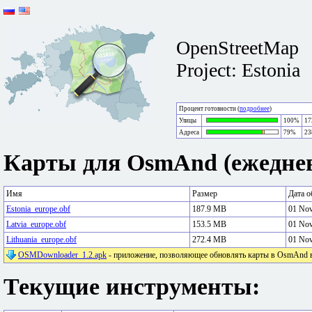
OpenStreetMap
Project: Estonia
Процент готовности (
подробнее
)
Улицы
100%
17
Адреса
79%
23
Карты для OsmAnd (ежеднев
Имя
Размер
Дата о
Estonia_europe.obf
187.9 MB
01 No
Latvia_europe.obf
153.5 MB
01 No
Lithuania_europe.obf
272.4 MB
01 No
OSMDownloader_1.2.apk
- приложение, позволяющее обновлять карты в OsmAnd в 
Текущие инструменты: