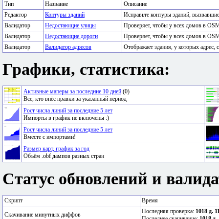
Тип
Название
Описание
Редактор
Контуры зданий
Исправьте контуры зданий, вызвавши
Валидатор
Недостающие улицы
Проверяет, чтобы у всех домов в OSM
Валидатор
Недостающие дороги
Проверяет, чтобы у всех домов в OSM
Валидатор
Валидатор адресов
Отображает здания, у которых адрес, с
Графики, статистика:
Активные маперы за последние 10 дней
(0)
Все, кто внёс правки за указанный период
Рост числа линий за последние 5 лет
Импорты в график не включены :)
Рост числа линий за последние 5 лет
Вместе с импортами!
Размер карт, график за год
Объём .obf дампов разных стран
Статус обновлений и валида
Скрипт
Время
Последняя проверка:
1018 д. 1
Скачивание минутных диффов
Последнее скачивание:
1018 д.