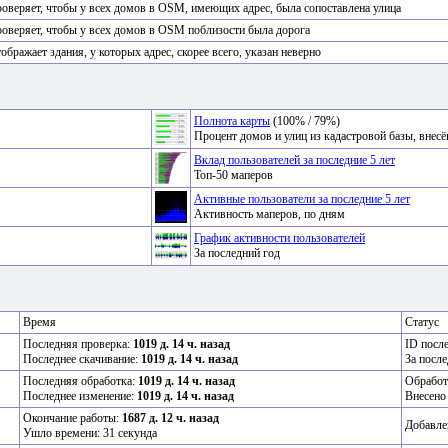
оверяет, чтобы у всех домов в OSM, имеющих адрес, была сопоставлена улица
оверяет, чтобы у всех домов в OSM поблизости была дорога
ображает здания, у которых адрес, скорее всего, указан неверно
Полнота карты
(100% / 79%)
Процент домов и улиц из кадастровой базы, вне
Вклад пользователей за последние 5 лет
Топ-50 маперов
Активные пользователи за последние 5 лет
Активность маперов, по дням
График активности пользователей
За последний год
Время
Статус
Последняя проверка:
1019 д. 14 ч. назад
ID посл
Последнее скачивание:
1019 д. 14 ч. назад
За после
Последняя обработка:
1019 д. 14 ч. назад
Обработ
Последнее изменение:
1019 д. 14 ч. назад
Внесено
Окончание работы:
1687 д. 12 ч. назад
Добавле
Ушло времени: 31 секунда