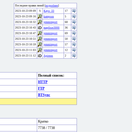
Последние правки линий [
подробнее
]
2023-10-23 09:09
S
Kayo_33
17
2023-10-23 09:16
kampsun
5
2023-10-23 10:32
jemmimport
68
2023-10-23 10:43
mapfixer3000
36
2023-10-23 10:47
jemmimport
69
2023-10-23 10:51
jemmimport
50
2023-10-23 10:59
jemmimport
57
2023-10-23 11:03
jemmimport
12
2023-10-23 11:12
Apirnus
2
Полный список:
HTTP
FTP
BTSync
Кратко
7738 / 7738