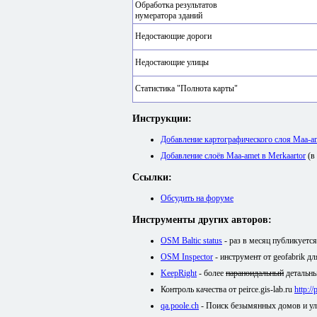
Обработка результатов
нумератора зданий
Недостающие дороги
Недостающие улицы
Статистика "Полнота карты"
Инструкции:
Добавление картографического слоя Maa-
Добавление слоёв Maa-amet в Merkaartor
(в
Ссылки:
Обсудить на форуме
Инструменты других авторов:
OSM Baltic status
- раз в месяц публикуетс
OSM Inspector
- инструмент от geofabrik д
KeepRight
- более
параноидальный
детальны
Контроль качества от peirce.gis-lab.ru
http:/
qa.poole.ch
- Поиск безымянных домов и у