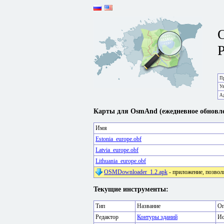
P
Пр
У
А
Карты для OsmAnd (ежедневное обновле
Имя
Estonia_europe.obf
Latvia_europe.obf
Lithuania_europe.obf
OSMDownloader_1.2.apk
- приложение, позвол
Текущие инструменты:
Тип
Название
Оп
Редактор
Контуры зданий
Ис