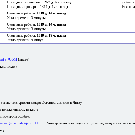
Последнее обновление:
1922 д. 6 ч. назад
Добавле
Последняя проверка: 1814 д. 17 ч. назад
Всего ад
Окончание работы:
1019 д. 14 ч. назад
-
Ушло времени: 3 минуты
Окончание работы:
1019 д. 14 ч. назад
-
Ушло времени: 3 минуты
Окончание работы:
1019 д. 18 ч. назад
-
Ушло времени: 9 минут
amet в JOSM
(видео)
 картинках)
я статистика, сравнивающая Эстонию, Латвию и Литву
ля поиска ошибок на карте
й контроль ошибок
/peirce.gis-lab.info/qa/EE-FULL
- Универсальный валидатор (рутинг, адресация) на базе кон
лиц