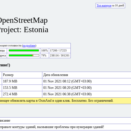
Топ маперов
за 10 дней
OpenStreetMap
roject: Estonia
оцент готовности (
подробнее
)
лицы
100%
17200 / 17223
дреса
79%
238116 / 301201
ние!)
Размер
Дата обновления
187.9 MB
01 Nov 2021 08:12 (GMT+03:00)
153.5 MB
01 Nov 2021 08:20 (GMT+03:00)
272.4 MB
01 Nov 2021 06:38 (GMT+03:00)
яющее обновлять карты в OsmAnd в один клик. Бесплатно. Без ограничений.
исание
правьте контуры зданий, вызвавшие проблемы при нумерации зданий!