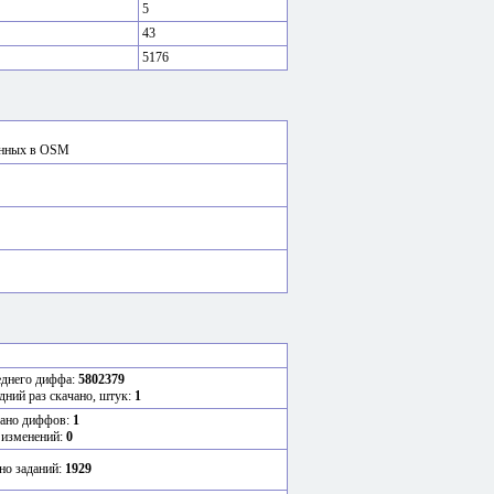
5
43
5176
сённых в OSM
еднего диффа:
5802379
дний раз скачано, штук:
1
ано диффов:
1
 изменений:
0
но заданий:
1929