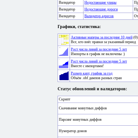
Валидатор
Недостающие улицы
Пр
Валидатор
Недостающие дороги
Пр
Валидатор
Валидатор адресов
От
Графики, статистика:
Активные маперы за последние 10 дней
(0)
Все, кто внёс правки за указанный период
Рост числа линий за последние 5 лет
Импорты в график не включены :)
Рост числа линий за последние 5 лет
Вместе с импортами!
Размер карт, график за год
Объём .obf дампов разных стран
Статус обновлений и валидаторов:
Скрипт
Скачивание минутных диффов
Парсинг минутных диффов
Нумератор домов