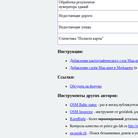
Обработка результатов
нумератора зданий
Недостающие дороги
Недостающие улицы
Статистика "Полнота карты"
Инструкции:
Добавление картографического слоя Maa-
Добавление слоёв Maa-amet в Merkaartor
(в
Ссылки:
Обсудить на форуме
Инструменты других авторов:
OSM Baltic status
- раз в месяц публикуетс
OSM Inspector
- инструмент от geofabrik д
KeepRight
- более
параноидальный
детальны
Контроль качества от peirce.gis-lab.ru
http:/
qa.poole.ch
- Поиск безымянных домов и у