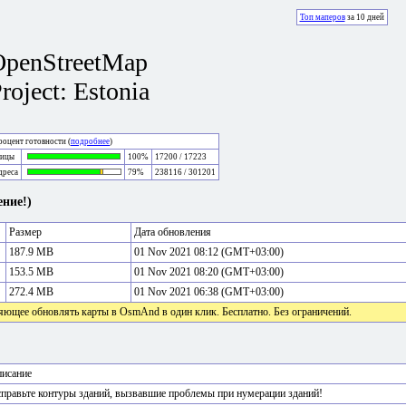
Топ маперов
за 10 дней
OpenStreetMap
roject: Estonia
оцент готовности (
подробнее
)
лицы
100%
17200 / 17223
дреса
79%
238116 / 301201
ние!)
Размер
Дата обновления
187.9 MB
01 Nov 2021 08:12 (GMT+03:00)
153.5 MB
01 Nov 2021 08:20 (GMT+03:00)
272.4 MB
01 Nov 2021 06:38 (GMT+03:00)
яющее обновлять карты в OsmAnd в один клик. Бесплатно. Без ограничений.
исание
правьте контуры зданий, вызвавшие проблемы при нумерации зданий!