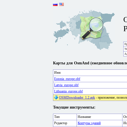
P
Пр
У
А
Карты для OsmAnd (ежедневное обновле
Имя
Estonia_europe.obf
Latvia_europe.obf
Lithuania_europe.obf
OSMDownloader_1.2.apk
- приложение, позвол
Текущие инструменты:
Тип
Название
Оп
Редактор
Контуры зданий
Ис