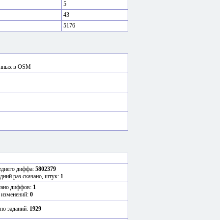
5
43
5176
сённых в OSM
еднего диффа:
5802379
едний раз скачано, штук:
1
тано диффов:
1
 изменений:
0
но заданий:
1929