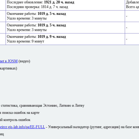
Последнее обновление:
1921 д. 20 ч. назад
Добавле
Последняя проверка: 1814 д. 7 ч. назад
Всего а
Окончание работы:
1019 д. 5 ч. назад
-
Ушло времени: 3 минуты
Окончание работы:
1019 д. 5 ч. назад
-
Ушло времени: 3 минуты
Окончание работы:
1019 д. 9 ч. назад
-
Ушло времени: 9 минут
amet в JOSM
(видео)
 картинках)
я статистика, сравнивающая Эстонию, Латвию и Литву
ля поиска ошибок на карте
й контроль ошибок
/peirce.gis-lab.info/qa/EE-FULL
- Универсальный валидатор (рутинг, адресация) на базе кон
лиц