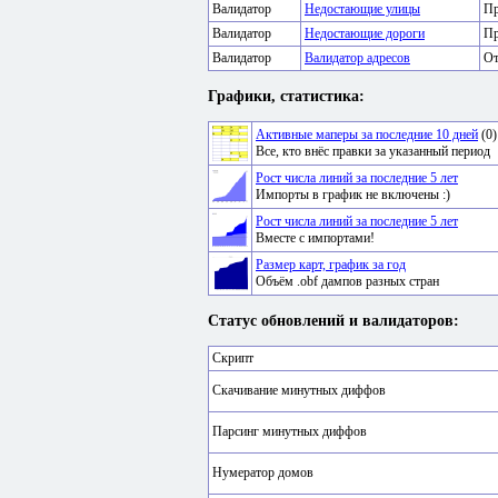
Валидатор
Недостающие улицы
Пр
Валидатор
Недостающие дороги
Пр
Валидатор
Валидатор адресов
От
Графики, статистика:
Активные маперы за последние 10 дней
(0)
Все, кто внёс правки за указанный период
Рост числа линий за последние 5 лет
Импорты в график не включены :)
Рост числа линий за последние 5 лет
Вместе с импортами!
Размер карт, график за год
Объём .obf дампов разных стран
Статус обновлений и валидаторов:
Скрипт
Скачивание минутных диффов
Парсинг минутных диффов
Нумератор домов