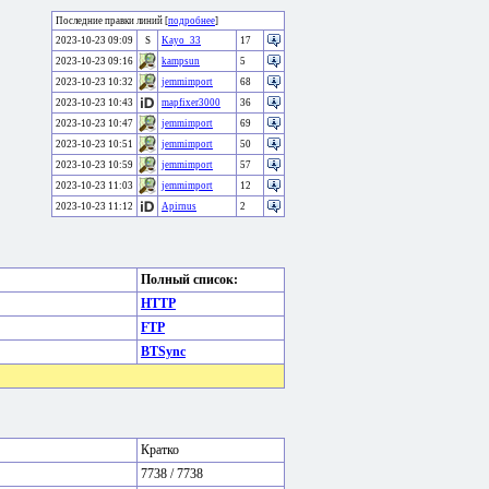
Последние правки линий [
подробнее
]
2023-10-23 09:09
S
Kayo_33
17
2023-10-23 09:16
kampsun
5
2023-10-23 10:32
jemmimport
68
2023-10-23 10:43
mapfixer3000
36
2023-10-23 10:47
jemmimport
69
2023-10-23 10:51
jemmimport
50
2023-10-23 10:59
jemmimport
57
2023-10-23 11:03
jemmimport
12
2023-10-23 11:12
Apirnus
2
Полный список:
HTTP
FTP
BTSync
Кратко
7738 / 7738