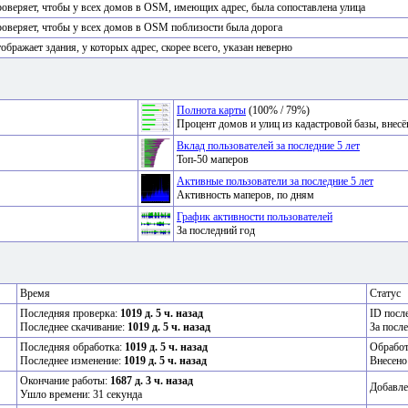
оверяет, чтобы у всех домов в OSM, имеющих адрес, была сопоставлена улица
оверяет, чтобы у всех домов в OSM поблизости была дорога
ображает здания, у которых адрес, скорее всего, указан неверно
Полнота карты
(100% / 79%)
Процент домов и улиц из кадастровой базы, вне
Вклад пользователей за последние 5 лет
Топ-50 маперов
Активные пользователи за последние 5 лет
Активность маперов, по дням
График активности пользователей
За последний год
Время
Статус
Последняя проверка:
1019 д. 5 ч. назад
ID посл
Последнее скачивание:
1019 д. 5 ч. назад
За посл
Последняя обработка:
1019 д. 5 ч. назад
Обрабо
Последнее изменение:
1019 д. 5 ч. назад
Внесено
Окончание работы:
1687 д. 3 ч. назад
Добавле
Ушло времени: 31 секунда