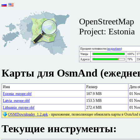
OpenStreetMap
Project: Estonia
Процент готовности (
подробнее
)
Улицы
100%
17
Адреса
79%
23
Карты для OsmAnd (ежеднев
Имя
Размер
Дата о
Estonia_europe.obf
187.9 MB
01 No
Latvia_europe.obf
153.5 MB
01 No
Lithuania_europe.obf
272.4 MB
01 No
OSMDownloader_1.2.apk
- приложение, позволяющее обновлять карты в OsmAnd в 
Текущие инструменты: