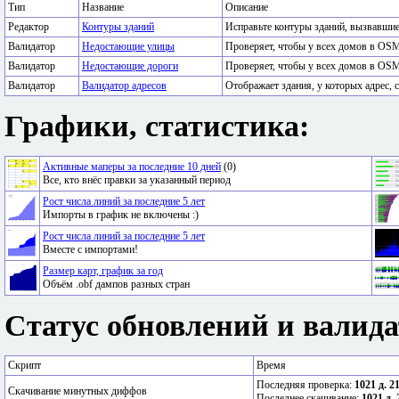
Тип
Название
Описание
Редактор
Контуры зданий
Исправьте контуры зданий, вызвавши
Валидатор
Недостающие улицы
Проверяет, чтобы у всех домов в OSM
Валидатор
Недостающие дороги
Проверяет, чтобы у всех домов в OSM
Валидатор
Валидатор адресов
Отображает здания, у которых адрес, с
Графики, статистика:
Активные маперы за последние 10 дней
(0)
Все, кто внёс правки за указанный период
Рост числа линий за последние 5 лет
Импорты в график не включены :)
Рост числа линий за последние 5 лет
Вместе с импортами!
Размер карт, график за год
Объём .obf дампов разных стран
Статус обновлений и валида
Скрипт
Время
Последняя проверка:
1021 д. 2
Скачивание минутных диффов
Последнее скачивание:
1021 д. 