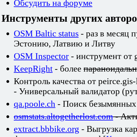
Обсудить на форуме
Инструменты других авторо
OSM Baltic status
- раз в месяц 
Эстонию, Латвию и Литву
OSM Inspector
- инструмент от 
KeepRight
- более
параноидаль
Контроль качества от peirce.gis-
- Универсальный валидатор (рут
qa.poole.ch
- Поиск безымянных
osmstats.altogetherlost.com
- Акт
extract.bbbike.org
- Выгрузка ка