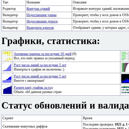
Тип
Название
Описание
Редактор
Контуры зданий
Исправьте контуры зданий, вызвавши
Валидатор
Недостающие улицы
Проверяет, чтобы у всех домов в OSM
Валидатор
Недостающие дороги
Проверяет, чтобы у всех домов в OSM
Валидатор
Валидатор адресов
Отображает здания, у которых адрес, с
Графики, статистика:
Активные маперы за последние 10 дней
(0)
Все, кто внёс правки за указанный период
Рост числа линий за последние 5 лет
Импорты в график не включены :)
Рост числа линий за последние 5 лет
Вместе с импортами!
Размер карт, график за год
Объём .obf дампов разных стран
Статус обновлений и валида
Скрипт
Время
Последняя проверка:
1021 д. 1
Скачивание минутных диффов
Последнее скачивание:
1021 д. 