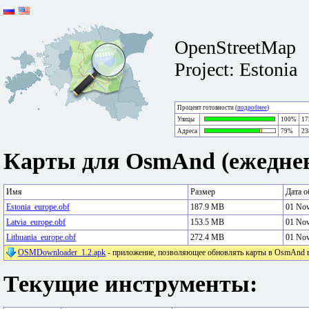
OpenStreetMap
Project: Estonia
Процент готовности (
подробнее
)
Улицы
100%
17
Адреса
79%
23
Карты для OsmAnd (ежеднев
Имя
Размер
Дата о
Estonia_europe.obf
187.9 MB
01 No
Latvia_europe.obf
153.5 MB
01 No
Lithuania_europe.obf
272.4 MB
01 No
OSMDownloader_1.2.apk
- приложение, позволяющее обновлять карты в OsmAnd в 
Текущие инструменты: