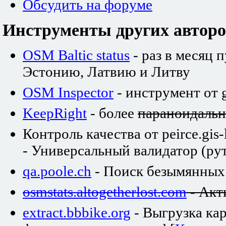
Обсудить на форуме
Инструменты других авторо
OSM Baltic status
- раз в месяц 
Эстонию, Латвию и Литву
OSM Inspector
- инструмент от 
KeepRight
- более
параноидаль
Контроль качества от peirce.gis-
- Универсальный валидатор (рут
qa.poole.ch
- Поиск безымянных
osmstats.altogetherlost.com
- Акт
extract.bbbike.org
- Выгрузка ка