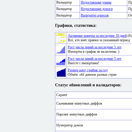
Валидатор
Недостающие улицы
Пр
Валидатор
Недостающие дороги
Пр
Валидатор
Валидатор адресов
От
Графики, статистика:
Активные маперы за последние 10 дней
(0)
Все, кто внёс правки за указанный период
Рост числа линий за последние 5 лет
Импорты в график не включены :)
Рост числа линий за последние 5 лет
Вместе с импортами!
Размер карт, график за год
Объём .obf дампов разных стран
Статус обновлений и валидаторов:
Скрипт
Скачивание минутных диффов
Парсинг минутных диффов
Нумератор домов