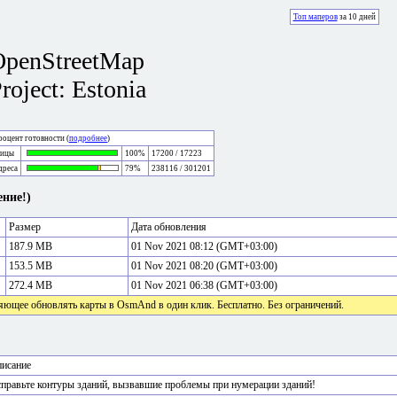
Топ маперов
за 10 дней
OpenStreetMap
roject: Estonia
оцент готовности (
подробнее
)
лицы
100%
17200 / 17223
дреса
79%
238116 / 301201
ние!)
Размер
Дата обновления
187.9 MB
01 Nov 2021 08:12 (GMT+03:00)
153.5 MB
01 Nov 2021 08:20 (GMT+03:00)
272.4 MB
01 Nov 2021 06:38 (GMT+03:00)
яющее обновлять карты в OsmAnd в один клик. Бесплатно. Без ограничений.
исание
правьте контуры зданий, вызвавшие проблемы при нумерации зданий!