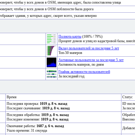
оверяет, чтобы у всех домов в OSM, имеющих адрес, была сопоставлена улица
оверяет, чтобы у всех домов в OSM поблизости была дорога
ображает здания, у которых адрес, скорее всего, указан неверно
Полнота карты
(100% / 79%)
Процент домов и улиц из кадастровой базы, вне
Вклад пользователей за последние 5 лет
Топ-50 маперов
Активные пользователи за последние 5 лет
Активность маперов, по дням
График активности пользователей
За последний год
Время
Статус
Последняя проверка:
1019 д. 8 ч. назад
ID посл
Последнее скачивание:
1019 д. 8 ч. назад
За посл
Последняя обработка:
1019 д. 8 ч. назад
Обрабо
Последнее изменение:
1019 д. 8 ч. назад
Внесено
Окончание работы:
1687 д. 6 ч. назад
Добавле
Ушло времени: 31 секунда