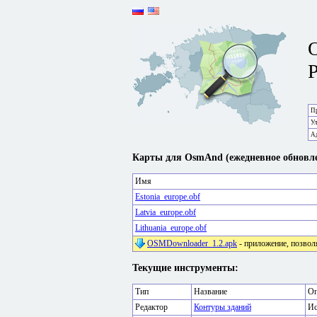
P
Пр
У
А
Карты для OsmAnd (ежедневное обновле
Имя
Estonia_europe.obf
Latvia_europe.obf
Lithuania_europe.obf
OSMDownloader_1.2.apk
- приложение, позвол
Текущие инструменты:
Тип
Название
Оп
Редактор
Контуры зданий
Ис