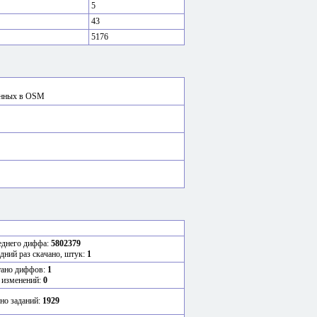
5
43
5176
сённых в OSM
еднего диффа:
5802379
едний раз скачано, штук:
1
тано диффов:
1
 изменений:
0
но заданий:
1929