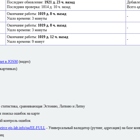
Последнее обновление:
1921 д. 23 ч. назад
Добавле
Последняя проверка: 1814 д. 10 ч. назад
Всего а
Окончание работы:
1019 д. 8 ч. назад
-
Ушло времени: 3 минуты
Окончание работы:
1019 д. 8 ч. назад
-
Ушло времени: 3 минуты
Окончание работы:
1019 д. 12 ч. назад
-
Ушло времени: 9 минут
amet в JOSM
(видео)
 картинках)
я статистика, сравнивающая Эстонию, Латвию и Литву
ля поиска ошибок на карте
й контроль ошибок
/peirce.gis-lab.info/qa/EE-FULL
- Универсальный валидатор (рутинг, адресация) на базе кон
лиц