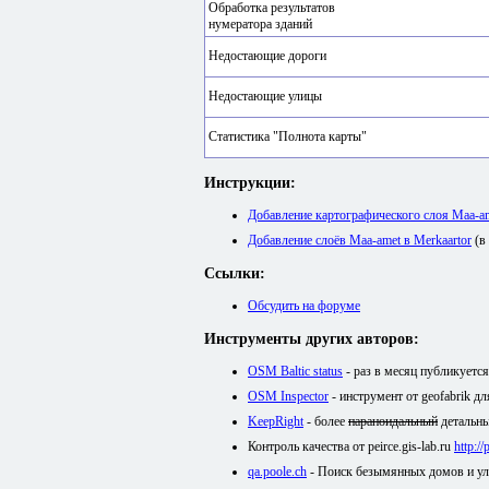
Обработка результатов
нумератора зданий
Недостающие дороги
Недостающие улицы
Статистика "Полнота карты"
Инструкции:
Добавление картографического слоя Maa-
Добавление слоёв Maa-amet в Merkaartor
(в
Ссылки:
Обсудить на форуме
Инструменты других авторов:
OSM Baltic status
- раз в месяц публикуетс
OSM Inspector
- инструмент от geofabrik д
KeepRight
- более
параноидальный
детальны
Контроль качества от peirce.gis-lab.ru
http:/
qa.poole.ch
- Поиск безымянных домов и у