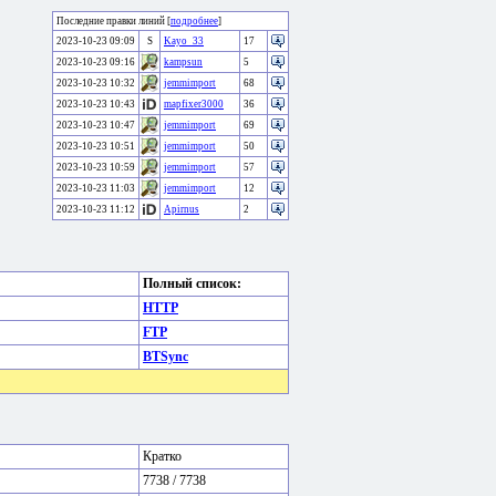
Последние правки линий [
подробнее
]
2023-10-23 09:09
S
Kayo_33
17
2023-10-23 09:16
kampsun
5
2023-10-23 10:32
jemmimport
68
2023-10-23 10:43
mapfixer3000
36
2023-10-23 10:47
jemmimport
69
2023-10-23 10:51
jemmimport
50
2023-10-23 10:59
jemmimport
57
2023-10-23 11:03
jemmimport
12
2023-10-23 11:12
Apirnus
2
Полный список:
HTTP
FTP
BTSync
Кратко
7738 / 7738