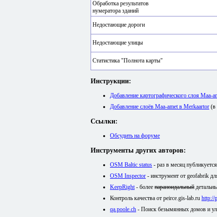
Обработка результатов
нумератора зданий
Недостающие дороги
Недостающие улицы
Статистика "Полнота карты"
Инструкции:
Добавление картографического слоя Maa-
Добавление слоёв Maa-amet в Merkaartor
(в
Ссылки:
Обсудить на форуме
Инструменты других авторов:
OSM Baltic status
- раз в месяц публикуетс
OSM Inspector
- инструмент от geofabrik д
KeepRight
- более
параноидальный
детальны
Контроль качества от peirce.gis-lab.ru
http:/
qa.poole.ch
- Поиск безымянных домов и у