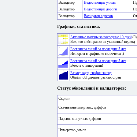
Валидатор
Недостающие улицы
Пр
Валидатор
Недостающие дороги
Пр
Валидатор
Валидатор адресов
От
Графики, статистика:
Активные маперы за последние 10 дней
(0)
Все, кто внёс правки за указанный период
Рост числа линий за последние 5 лет
Импорты в график не включены :)
Рост числа линий за последние 5 лет
Вместе с импортами!
Размер карт, график за год
Объём .obf дампов разных стран
Статус обновлений и валидаторов:
Скрипт
Скачивание минутных диффов
Парсинг минутных диффов
Нумератор домов