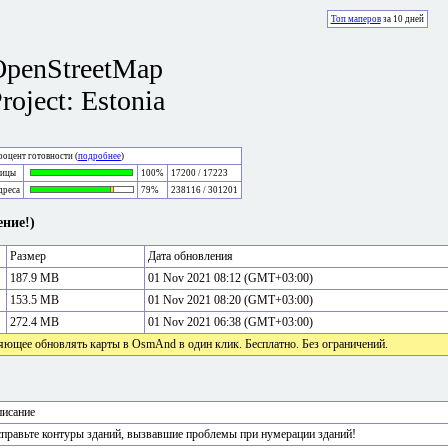
Топ маперов
за 10 дней
OpenStreetMap
roject: Estonia
оцент готовности (
подробнее
)
лицы
100%
17200 / 17223
дреса
79%
238116 / 301201
ние!)
Размер
Дата обновления
187.9 MB
01 Nov 2021 08:12 (GMT+03:00)
153.5 MB
01 Nov 2021 08:20 (GMT+03:00)
272.4 MB
01 Nov 2021 06:38 (GMT+03:00)
яющее обновлять карты в OsmAnd в один клик. Бесплатно. Без ограничений.
исание
правьте контуры зданий, вызвавшие проблемы при нумерации зданий!