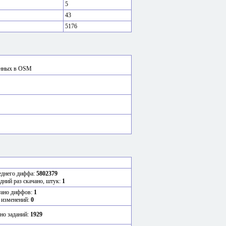
5
43
5176
сённых в OSM
еднего диффа:
5802379
едний раз скачано, штук:
1
тано диффов:
1
 изменений:
0
но заданий:
1929