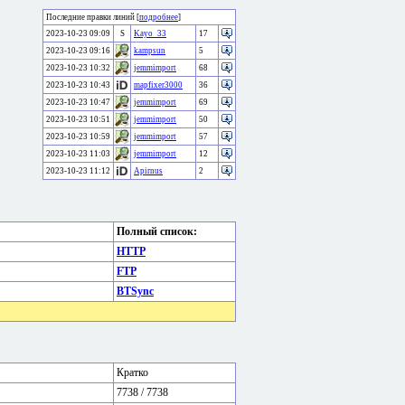
Последние правки линий [
подробнее
]
2023-10-23 09:09
S
Kayo_33
17
2023-10-23 09:16
kampsun
5
2023-10-23 10:32
jemmimport
68
2023-10-23 10:43
mapfixer3000
36
2023-10-23 10:47
jemmimport
69
2023-10-23 10:51
jemmimport
50
2023-10-23 10:59
jemmimport
57
2023-10-23 11:03
jemmimport
12
2023-10-23 11:12
Apirnus
2
Полный список:
HTTP
FTP
BTSync
Кратко
7738 / 7738