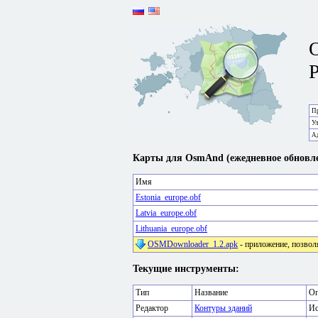
P
Пр
У
А
Карты для OsmAnd (ежедневное обновле
Имя
Estonia_europe.obf
Latvia_europe.obf
Lithuania_europe.obf
OSMDownloader_1.2.apk
- приложение, позвол
Текущие инструменты:
Тип
Название
Оп
Редактор
Контуры зданий
Ис