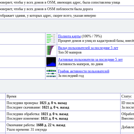
оверяет, чтобы у всех домов в OSM, имеющих адрес, была сопоставлена улица
оверяет, чтобы у всех домов в OSM поблизости была дорога
ображает здания, у которых адрес, скорее всего, указан неверно
Полнота карты
(100% / 79%)
Процент домов и улиц из кадастровой базы, вне
Вклад пользователей за последние 5 лет
Топ-50 маперов
Активные пользователи за последние 5 лет
Активность маперов, по дням
График активности пользователей
За последний год
Время
Статус
Последняя проверка:
1021 д. 0 ч. назад
ID посл
Последнее скачивание:
1021 д. 0 ч. назад
За посл
Последняя обработка:
1021 д. 0 ч. назад
Обрабо
Последнее изменение:
1021 д. 0 ч. назад
Внесено
Окончание работы:
1688 д. 22 ч. назад
Добавле
Ушло времени: 31 секунда