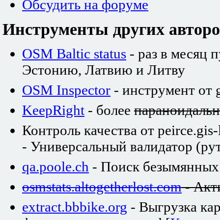
Обсудить на форуме
Инструменты других авторо
OSM Baltic status
- раз в месяц 
Эстонию, Латвию и Литву
OSM Inspector
- инструмент от 
KeepRight
- более
параноидаль
Контроль качества от peirce.gis-
- Универсальный валидатор (рут
qa.poole.ch
- Поиск безымянных
osmstats.altogetherlost.com
- Акт
extract.bbbike.org
- Выгрузка ка