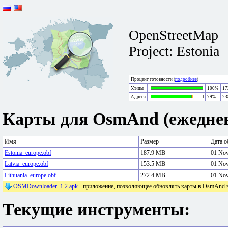
OpenStreetMap
Project: Estonia
Процент готовности (
подробнее
)
Улицы
100%
17
Адреса
79%
23
Карты для OsmAnd (ежеднев
Имя
Размер
Дата о
Estonia_europe.obf
187.9 MB
01 No
Latvia_europe.obf
153.5 MB
01 No
Lithuania_europe.obf
272.4 MB
01 No
OSMDownloader_1.2.apk
- приложение, позволяющее обновлять карты в OsmAnd в 
Текущие инструменты: