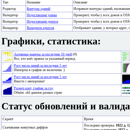
Тип
Название
Описание
Редактор
Контуры зданий
Исправьте контуры зданий, вызвавши
Валидатор
Недостающие улицы
Проверяет, чтобы у всех домов в OSM
Валидатор
Недостающие дороги
Проверяет, чтобы у всех домов в OSM
Валидатор
Валидатор адресов
Отображает здания, у которых адрес, с
Графики, статистика:
Активные маперы за последние 10 дней
(0)
Все, кто внёс правки за указанный период
Рост числа линий за последние 5 лет
Импорты в график не включены :)
Рост числа линий за последние 5 лет
Вместе с импортами!
Размер карт, график за год
Объём .obf дампов разных стран
Статус обновлений и валида
Скрипт
Время
Последняя проверка:
1022 д. 1
Скачивание минутных диффов
Последнее скачивание:
1022 д. 