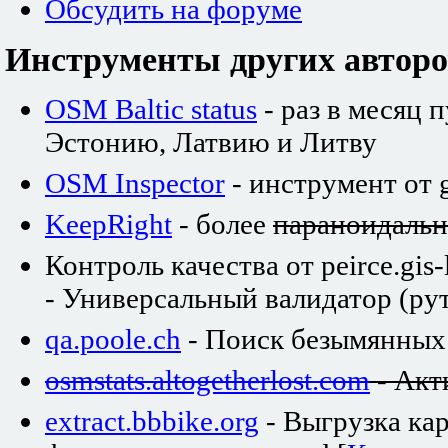
Обсудить на форуме
Инструменты других авторо
OSM Baltic status
- раз в месяц 
Эстонию, Латвию и Литву
OSM Inspector
- инструмент от 
KeepRight
- более
параноидаль
Контроль качества от peirce.gis-
- Универсальный валидатор (рут
qa.poole.ch
- Поиск безымянных
osmstats.altogetherlost.com
- Акт
extract.bbbike.org
- Выгрузка ка