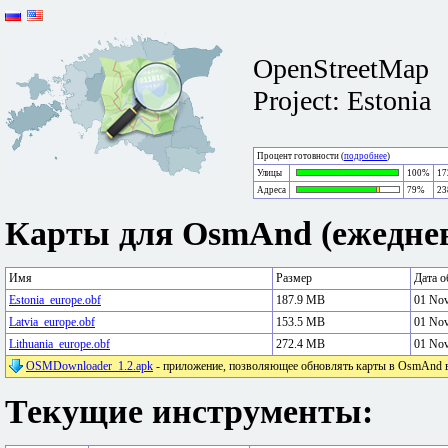
OpenStreetMap
Project: Estonia
Процент готовности (
подробнее
)
Улицы
100%
17
Адреса
79%
23
Карты для OsmAnd (ежеднев
Имя
Размер
Дата о
Estonia_europe.obf
187.9 MB
01 No
Latvia_europe.obf
153.5 MB
01 No
Lithuania_europe.obf
272.4 MB
01 No
OSMDownloader_1.2.apk
- приложение, позволяющее обновлять карты в OsmAnd в 
Текущие инструменты: