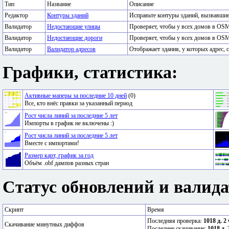
Тип
Название
Описание
Редактор
Контуры зданий
Исправьте контуры зданий, вызвавши
Валидатор
Недостающие улицы
Проверяет, чтобы у всех домов в OSM
Валидатор
Недостающие дороги
Проверяет, чтобы у всех домов в OSM
Валидатор
Валидатор адресов
Отображает здания, у которых адрес, с
Графики, статистика:
Активные маперы за последние 10 дней
(0)
Все, кто внёс правки за указанный период
Рост числа линий за последние 5 лет
Импорты в график не включены :)
Рост числа линий за последние 5 лет
Вместе с импортами!
Размер карт, график за год
Объём .obf дампов разных стран
Статус обновлений и валида
Скрипт
Время
Последняя проверка:
1018 д. 2
Скачивание минутных диффов
Последнее скачивание:
1018 д. 