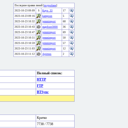
Последние правки линий [
подробнее
]
2023-10-23 09:09
S
Kayo_33
17
2023-10-23 09:16
kampsun
5
2023-10-23 10:32
jemmimport
68
2023-10-23 10:43
mapfixer3000
36
2023-10-23 10:47
jemmimport
69
2023-10-23 10:51
jemmimport
50
2023-10-23 10:59
jemmimport
57
2023-10-23 11:03
jemmimport
12
2023-10-23 11:12
Apirnus
2
Полный список:
HTTP
FTP
BTSync
Кратко
7738 / 7738