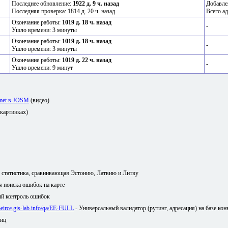
Последнее обновление:
1922 д. 9 ч. назад
Добавле
Последняя проверка: 1814 д. 20 ч. назад
Всего ад
Окончание работы:
1019 д. 18 ч. назад
-
Ушло времени: 3 минуты
Окончание работы:
1019 д. 18 ч. назад
-
Ушло времени: 3 минуты
Окончание работы:
1019 д. 22 ч. назад
-
Ушло времени: 9 минут
amet в JOSM
(видео)
 картинках)
я статистика, сравнивающая Эстонию, Латвию и Литву
ля поиска ошибок на карте
й контроль ошибок
/peirce.gis-lab.info/qa/EE-FULL
- Универсальный валидатор (рутинг, адресация) на базе кон
лиц