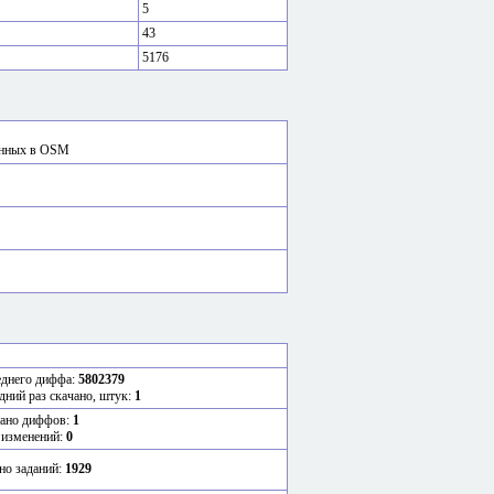
5
43
5176
сённых в OSM
еднего диффа:
5802379
дний раз скачано, штук:
1
ано диффов:
1
 изменений:
0
но заданий:
1929