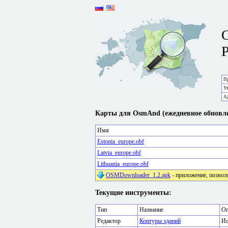
P
Пр
У
А
Карты для OsmAnd (ежедневное обновле
Имя
Estonia_europe.obf
Latvia_europe.obf
Lithuania_europe.obf
OSMDownloader_1.2.apk
- приложение, позвол
Текущие инструменты:
Тип
Название
Оп
Редактор
Контуры зданий
Ис