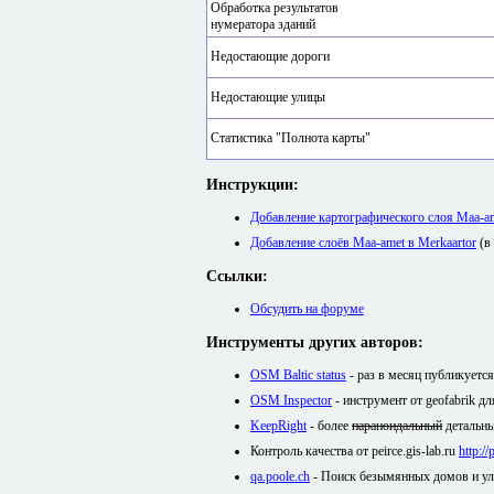
Обработка результатов
нумератора зданий
Недостающие дороги
Недостающие улицы
Статистика "Полнота карты"
Инструкции:
Добавление картографического слоя Maa-
Добавление слоёв Maa-amet в Merkaartor
(в
Ссылки:
Обсудить на форуме
Инструменты других авторов:
OSM Baltic status
- раз в месяц публикуетс
OSM Inspector
- инструмент от geofabrik д
KeepRight
- более
параноидальный
детальны
Контроль качества от peirce.gis-lab.ru
http:/
qa.poole.ch
- Поиск безымянных домов и у