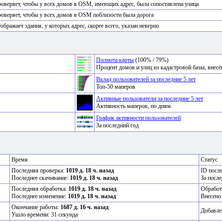
оверяет, чтобы у всех домов в OSM, имеющих адрес, была сопоставлена улица
оверяет, чтобы у всех домов в OSM поблизости была дорога
ображает здания, у которых адрес, скорее всего, указан неверно
Полнота карты
(100% / 79%)
Процент домов и улиц из кадастровой базы, вне
Вклад пользователей за последние 5 лет
Топ-50 маперов
Активные пользователи за последние 5 лет
Активность маперов, по дням
График активности пользователей
За последний год
Время
Статус
Последняя проверка:
1019 д. 18 ч. назад
ID посл
Последнее скачивание:
1019 д. 18 ч. назад
За после
Последняя обработка:
1019 д. 18 ч. назад
Обработ
Последнее изменение:
1019 д. 18 ч. назад
Внесено
Окончание работы:
1687 д. 16 ч. назад
Добавле
Ушло времени: 31 секунда