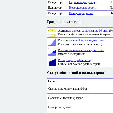
Валидатор
Недостающие улицы
Пр
Валидатор
Недостающие дороги
Пр
Валидатор
Валидатор адресов
От
Графики, статистика:
Активные маперы за последние 10 дней
(0)
Все, кто внёс правки за указанный период
Рост числа линий за последние 5 лет
Импорты в график не включены :)
Рост числа линий за последние 5 лет
Вместе с импортами!
Размер карт, график за год
Объём .obf дампов разных стран
Статус обновлений и валидаторов:
Скрипт
Скачивание минутных диффов
Парсинг минутных диффов
Нумератор домов