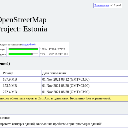
Топ маперов
за 10 дней
OpenStreetMap
roject: Estonia
оцент готовности (
подробнее
)
лицы
100%
17200 / 17223
дреса
79%
238116 / 301201
ние!)
Размер
Дата обновления
187.9 MB
01 Nov 2021 08:12 (GMT+03:00)
153.5 MB
01 Nov 2021 08:20 (GMT+03:00)
272.4 MB
01 Nov 2021 06:38 (GMT+03:00)
яющее обновлять карты в OsmAnd в один клик. Бесплатно. Без ограничений.
исание
правьте контуры зданий, вызвавшие проблемы при нумерации зданий!