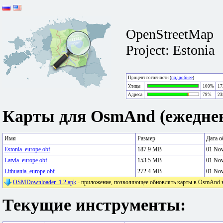
OpenStreetMap
Project: Estonia
Процент готовности (
подробнее
)
Улицы
100%
17
Адреса
79%
23
Карты для OsmAnd (ежеднев
Имя
Размер
Дата о
Estonia_europe.obf
187.9 MB
01 No
Latvia_europe.obf
153.5 MB
01 No
Lithuania_europe.obf
272.4 MB
01 No
OSMDownloader_1.2.apk
- приложение, позволяющее обновлять карты в OsmAnd в 
Текущие инструменты: