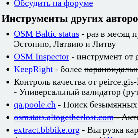
Обсудить на форуме
Инструменты других авторо
OSM Baltic status
- раз в месяц 
Эстонию, Латвию и Литву
OSM Inspector
- инструмент от 
KeepRight
- более
параноидаль
Контроль качества от peirce.gis-
- Универсальный валидатор (рут
qa.poole.ch
- Поиск безымянных
osmstats.altogetherlost.com
- Акт
extract.bbbike.org
- Выгрузка ка