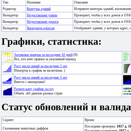
Тип
Название
Описание
Редактор
Контуры зданий
Исправьте контуры зданий, вызвавши
Валидатор
Недостающие улицы
Проверяет, чтобы у всех домов в OSM
Валидатор
Недостающие дороги
Проверяет, чтобы у всех домов в OSM
Валидатор
Валидатор адресов
Отображает здания, у которых адрес, с
Графики, статистика:
Активные маперы за последние 10 дней
(0)
Все, кто внёс правки за указанный период
Рост числа линий за последние 5 лет
Импорты в график не включены :)
Рост числа линий за последние 5 лет
Вместе с импортами!
Размер карт, график за год
Объём .obf дампов разных стран
Статус обновлений и валида
Скрипт
Время
Последняя проверка:
1017 д. 1
Скачивание минутных диффов
Последнее скачивание:
1017 д. 