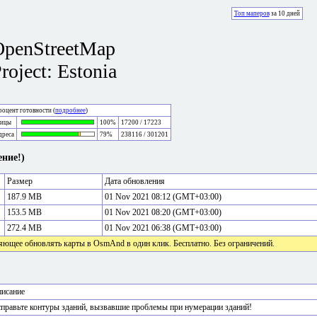
Топ маперов
за 10 дней
OpenStreetMap
roject: Estonia
оцент готовности (
подробнее
)
лицы
100%
17200 / 17223
дреса
79%
238116 / 301201
ние!)
Размер
Дата обновления
187.9 MB
01 Nov 2021 08:12 (GMT+03:00)
153.5 MB
01 Nov 2021 08:20 (GMT+03:00)
272.4 MB
01 Nov 2021 06:38 (GMT+03:00)
яющее обновлять карты в OsmAnd в один клик. Бесплатно. Без ограничений.
исание
правьте контуры зданий, вызвавшие проблемы при нумерации зданий!