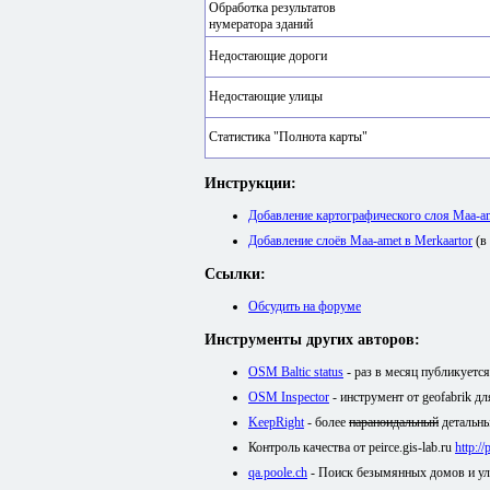
Обработка результатов
нумератора зданий
Недостающие дороги
Недостающие улицы
Статистика "Полнота карты"
Инструкции:
Добавление картографического слоя Maa-
Добавление слоёв Maa-amet в Merkaartor
(в
Ссылки:
Обсудить на форуме
Инструменты других авторов:
OSM Baltic status
- раз в месяц публикуетс
OSM Inspector
- инструмент от geofabrik д
KeepRight
- более
параноидальный
детальны
Контроль качества от peirce.gis-lab.ru
http:/
qa.poole.ch
- Поиск безымянных домов и у