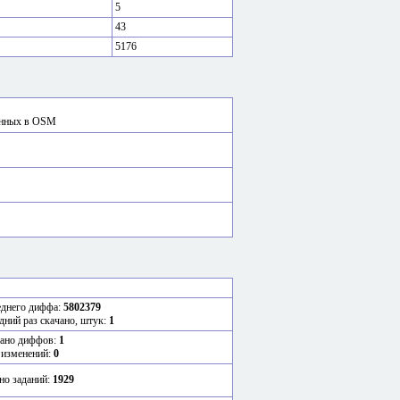
5
43
5176
сённых в OSM
еднего диффа:
5802379
дний раз скачано, штук:
1
ано диффов:
1
 изменений:
0
но заданий:
1929