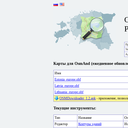
P
Пр
У
А
Карты для OsmAnd (ежедневное обновле
Имя
Estonia_europe.obf
Latvia_europe.obf
Lithuania_europe.obf
OSMDownloader_1.2.apk
- приложение, позвол
Текущие инструменты:
Тип
Название
Оп
Редактор
Контуры зданий
Ис