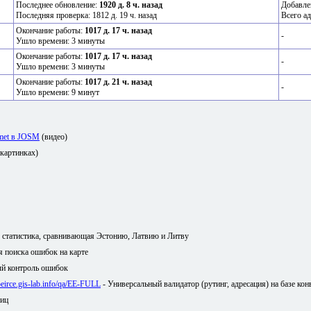
Последнее обновление:
1920 д. 8 ч. назад
Добавле
Последняя проверка: 1812 д. 19 ч. назад
Всего ад
Окончание работы:
1017 д. 17 ч. назад
-
Ушло времени: 3 минуты
Окончание работы:
1017 д. 17 ч. назад
-
Ушло времени: 3 минуты
Окончание работы:
1017 д. 21 ч. назад
-
Ушло времени: 9 минут
amet в JOSM
(видео)
 картинках)
я статистика, сравнивающая Эстонию, Латвию и Литву
ля поиска ошибок на карте
й контроль ошибок
/peirce.gis-lab.info/qa/EE-FULL
- Универсальный валидатор (рутинг, адресация) на базе кон
лиц