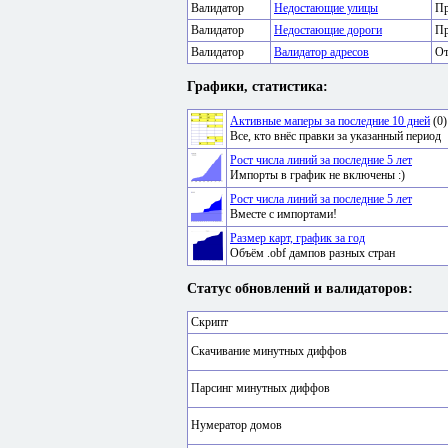
Валидатор
Недостающие улицы
Пр
Валидатор
Недостающие дороги
Пр
Валидатор
Валидатор адресов
От
Графики, статистика:
Активные маперы за последние 10 дней
(0)
Все, кто внёс правки за указанный период
Рост числа линий за последние 5 лет
Импорты в график не включены :)
Рост числа линий за последние 5 лет
Вместе с импортами!
Размер карт, график за год
Объём .obf дампов разных стран
Статус обновлений и валидаторов:
Скрипт
Скачивание минутных диффов
Парсинг минутных диффов
Нумератор домов