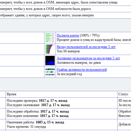
оверяет, чтобы у всех домов в OSM, имеющих адрес, была сопоставлена улица
оверяет, чтобы у всех домов в OSM поблизости была дорога
ображает здания, у которых адрес, скорее всего, указан неверно
Полнота карты
(100% / 79%)
Процент домов и улиц из кадастровой базы, вне
Вклад пользователей за последние 5 лет
Топ-50 маперов
Активные пользователи за последние 5 лет
Активность маперов, по дням
График активности пользователей
За последний год
Время
Статус
Последняя проверка:
1017 д. 17 ч. назад
ID посл
Последнее скачивание:
1017 д. 17 ч. назад
За после
Последняя обработка:
1017 д. 17 ч. назад
Обработ
Последнее изменение:
1017 д. 17 ч. назад
Внесено
Окончание работы:
1685 д. 15 ч. назад
Добавле
Ушло времени: 31 секунда