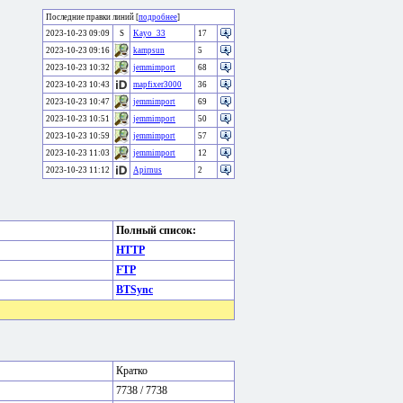
Последние правки линий [
подробнее
]
2023-10-23 09:09
S
Kayo_33
17
2023-10-23 09:16
kampsun
5
2023-10-23 10:32
jemmimport
68
2023-10-23 10:43
mapfixer3000
36
2023-10-23 10:47
jemmimport
69
2023-10-23 10:51
jemmimport
50
2023-10-23 10:59
jemmimport
57
2023-10-23 11:03
jemmimport
12
2023-10-23 11:12
Apirnus
2
Полный список:
HTTP
FTP
BTSync
Кратко
7738 / 7738