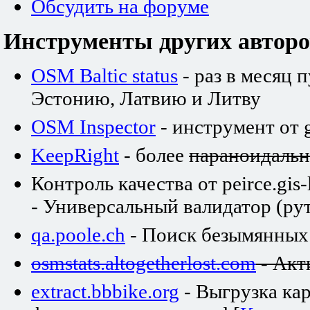
Обсудить на форуме
Инструменты других авторо
OSM Baltic status
- раз в месяц 
Эстонию, Латвию и Литву
OSM Inspector
- инструмент от 
KeepRight
- более
параноидаль
Контроль качества от peirce.gis-
- Универсальный валидатор (рут
qa.poole.ch
- Поиск безымянных
osmstats.altogetherlost.com
- Акт
extract.bbbike.org
- Выгрузка ка