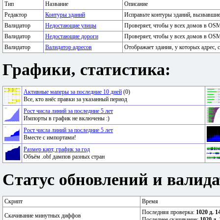
Тип
Название
Описание
Редактор
Контуры зданий
Исправьте контуры зданий, вызвавши
Валидатор
Недостающие улицы
Проверяет, чтобы у всех домов в OSM
Валидатор
Недостающие дороги
Проверяет, чтобы у всех домов в OSM
Валидатор
Валидатор адресов
Отображает здания, у которых адрес, с
Графики, статистика:
Активные маперы за последние 10 дней
(0)
Все, кто внёс правки за указанный период
Рост числа линий за последние 5 лет
Импорты в график не включены :)
Рост числа линий за последние 5 лет
Вместе с импортами!
Размер карт, график за год
Объём .obf дампов разных стран
Статус обновлений и валида
Скрипт
Время
Последняя проверка:
1020 д. 1
Скачивание минутных диффов
Последнее скачивание:
1020 д. 