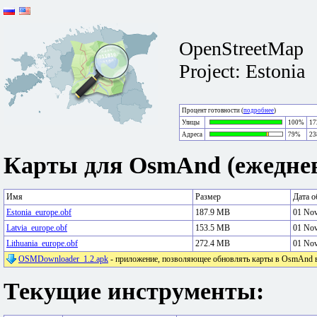
OpenStreetMap
Project: Estonia
Процент готовности (
подробнее
)
Улицы
100%
17
Адреса
79%
23
Карты для OsmAnd (ежеднев
Имя
Размер
Дата о
Estonia_europe.obf
187.9 MB
01 No
Latvia_europe.obf
153.5 MB
01 No
Lithuania_europe.obf
272.4 MB
01 No
OSMDownloader_1.2.apk
- приложение, позволяющее обновлять карты в OsmAnd в 
Текущие инструменты: