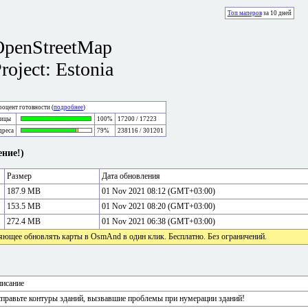
Топ маперов
за 10 дней
OpenStreetMap
roject: Estonia
оцент готовности (
подробнее
)
лицы
100%
17200 / 17223
дреса
79%
238116 / 301201
ние!)
Размер
Дата обновления
187.9 MB
01 Nov 2021 08:12 (GMT+03:00)
153.5 MB
01 Nov 2021 08:20 (GMT+03:00)
272.4 MB
01 Nov 2021 06:38 (GMT+03:00)
яющее обновлять карты в OsmAnd в один клик. Бесплатно. Без ограничений.
исание
правьте контуры зданий, вызвавшие проблемы при нумерации зданий!