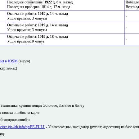
Последнее обновление:
1922 д. 6 ч. назад
Добавле
Последняя проверка: 1814 д. 17 ч. назад
Всего ад
Окончание работы:
1019 д. 14 ч. назад
-
Ушло времени: 3 минуты
Окончание работы:
1019 д. 14 ч. назад
-
Ушло времени: 3 минуты
Окончание работы:
1019 д. 18 ч. назад
-
Ушло времени: 9 минут
amet в JOSM
(видео)
 картинках)
я статистика, сравнивающая Эстонию, Латвию и Литву
ля поиска ошибок на карте
й контроль ошибок
/peirce.gis-lab.info/qa/EE-FULL
- Универсальный валидатор (рутинг, адресация) на базе кон
лиц