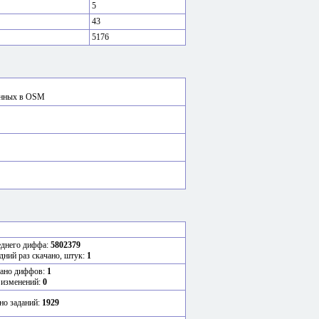
5
43
5176
сённых в OSM
еднего диффа:
5802379
дний раз скачано, штук:
1
ано диффов:
1
 изменений:
0
но заданий:
1929