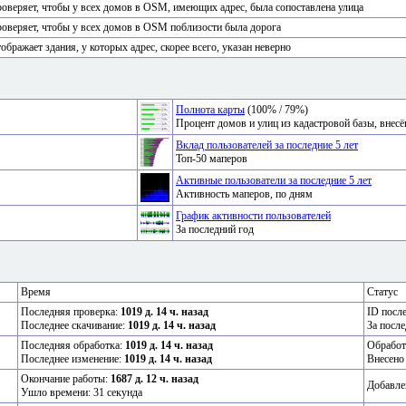
оверяет, чтобы у всех домов в OSM, имеющих адрес, была сопоставлена улица
оверяет, чтобы у всех домов в OSM поблизости была дорога
ображает здания, у которых адрес, скорее всего, указан неверно
Полнота карты
(100% / 79%)
Процент домов и улиц из кадастровой базы, вне
Вклад пользователей за последние 5 лет
Топ-50 маперов
Активные пользователи за последние 5 лет
Активность маперов, по дням
График активности пользователей
За последний год
Время
Статус
Последняя проверка:
1019 д. 14 ч. назад
ID посл
Последнее скачивание:
1019 д. 14 ч. назад
За после
Последняя обработка:
1019 д. 14 ч. назад
Обработ
Последнее изменение:
1019 д. 14 ч. назад
Внесено
Окончание работы:
1687 д. 12 ч. назад
Добавле
Ушло времени: 31 секунда