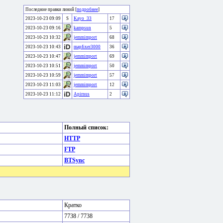
Последние правки линий [
подробнее
]
2023-10-23 09:09
S
Kayo_33
17
2023-10-23 09:16
kampsun
5
2023-10-23 10:32
jemmimport
68
2023-10-23 10:43
mapfixer3000
36
2023-10-23 10:47
jemmimport
69
2023-10-23 10:51
jemmimport
50
2023-10-23 10:59
jemmimport
57
2023-10-23 11:03
jemmimport
12
2023-10-23 11:12
Apirnus
2
Полный список:
HTTP
FTP
BTSync
Кратко
7738 / 7738