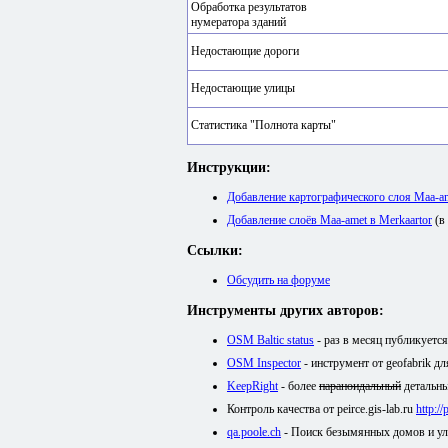
Обработка результатов
нумератора зданий
Недостающие дороги
Недостающие улицы
Статистика "Полнота карты"
Инструкции:
Добавление картографического слоя Maa-
Добавление слоёв Maa-amet в Merkaartor
(в
Ссылки:
Обсудить на форуме
Инструменты других авторов:
OSM Baltic status
- раз в месяц публикуетс
OSM Inspector
- инструмент от geofabrik д
KeepRight
- более
параноидальный
детальны
Контроль качества от peirce.gis-lab.ru
http:/
qa.poole.ch
- Поиск безымянных домов и у