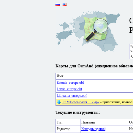
P
Пр
У
А
Карты для OsmAnd (ежедневное обновле
Имя
Estonia_europe.obf
Latvia_europe.obf
Lithuania_europe.obf
OSMDownloader_1.2.apk
- приложение, позвол
Текущие инструменты:
Тип
Название
Оп
Редактор
Контуры зданий
Ис