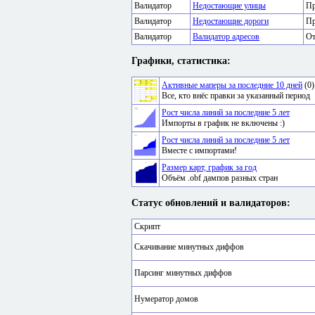
Валидатор
Недостающие улицы
Пр
Валидатор
Недостающие дороги
Пр
Валидатор
Валидатор адресов
От
Графики, статистика:
Активные маперы за последние 10 дней
(0)
Все, кто внёс правки за указанный период
Рост числа линий за последние 5 лет
Импорты в график не включены :)
Рост числа линий за последние 5 лет
Вместе с импортами!
Размер карт, график за год
Объём .obf дампов разных стран
Статус обновлений и валидаторов:
Скрипт
Скачивание минутных диффов
Парсинг минутных диффов
Нумератор домов