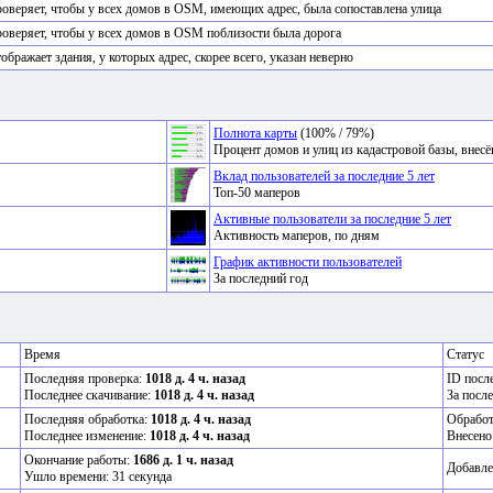
оверяет, чтобы у всех домов в OSM, имеющих адрес, была сопоставлена улица
оверяет, чтобы у всех домов в OSM поблизости была дорога
ображает здания, у которых адрес, скорее всего, указан неверно
Полнота карты
(100% / 79%)
Процент домов и улиц из кадастровой базы, вне
Вклад пользователей за последние 5 лет
Топ-50 маперов
Активные пользователи за последние 5 лет
Активность маперов, по дням
График активности пользователей
За последний год
Время
Статус
Последняя проверка:
1018 д. 4 ч. назад
ID посл
Последнее скачивание:
1018 д. 4 ч. назад
За посл
Последняя обработка:
1018 д. 4 ч. назад
Обрабо
Последнее изменение:
1018 д. 4 ч. назад
Внесено
Окончание работы:
1686 д. 1 ч. назад
Добавле
Ушло времени: 31 секунда