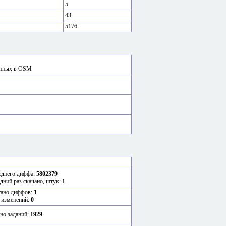
5
43
5176
сённых в OSM
еднего диффа:
5802379
едний раз скачано, штук:
1
тано диффов:
1
 изменений:
0
но заданий:
1929