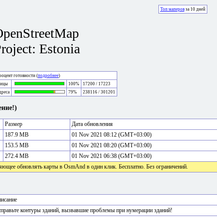
Топ маперов
за 10 дней
OpenStreetMap
roject: Estonia
оцент готовности (
подробнее
)
лицы
100%
17200 / 17223
дреса
79%
238116 / 301201
ние!)
Размер
Дата обновления
187.9 MB
01 Nov 2021 08:12 (GMT+03:00)
153.5 MB
01 Nov 2021 08:20 (GMT+03:00)
272.4 MB
01 Nov 2021 06:38 (GMT+03:00)
яющее обновлять карты в OsmAnd в один клик. Бесплатно. Без ограничений.
исание
правьте контуры зданий, вызвавшие проблемы при нумерации зданий!