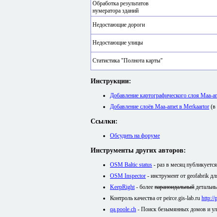
Обработка результатов
нумератора зданий
Недостающие дороги
Недостающие улицы
Статистика "Полнота карты"
Инструкции:
Добавление картографического слоя Maa-
Добавление слоёв Maa-amet в Merkaartor
(в
Ссылки:
Обсудить на форуме
Инструменты других авторов:
OSM Baltic status
- раз в месяц публикуетс
OSM Inspector
- инструмент от geofabrik д
KeepRight
- более
параноидальный
детальны
Контроль качества от peirce.gis-lab.ru
http:/
qa.poole.ch
- Поиск безымянных домов и у