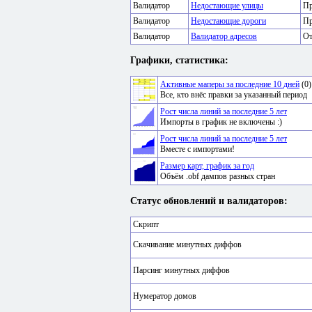
Валидатор
Недостающие улицы
Пр
Валидатор
Недостающие дороги
Пр
Валидатор
Валидатор адресов
От
Графики, статистика:
Активные маперы за последние 10 дней
(0)
Все, кто внёс правки за указанный период
Рост числа линий за последние 5 лет
Импорты в график не включены :)
Рост числа линий за последние 5 лет
Вместе с импортами!
Размер карт, график за год
Объём .obf дампов разных стран
Статус обновлений и валидаторов:
Скрипт
Скачивание минутных диффов
Парсинг минутных диффов
Нумератор домов