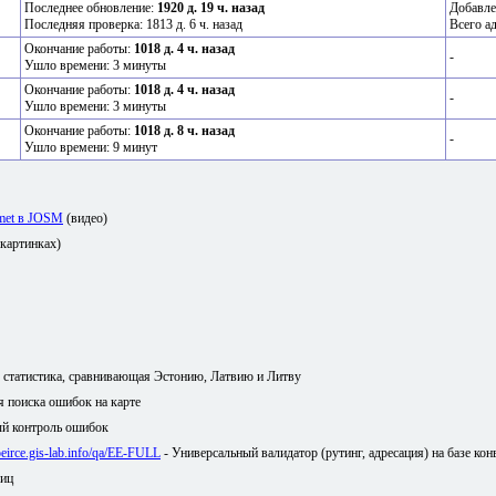
Последнее обновление:
1920 д. 19 ч. назад
Добавле
Последняя проверка: 1813 д. 6 ч. назад
Всего а
Окончание работы:
1018 д. 4 ч. назад
-
Ушло времени: 3 минуты
Окончание работы:
1018 д. 4 ч. назад
-
Ушло времени: 3 минуты
Окончание работы:
1018 д. 8 ч. назад
-
Ушло времени: 9 минут
amet в JOSM
(видео)
 картинках)
я статистика, сравнивающая Эстонию, Латвию и Литву
ля поиска ошибок на карте
й контроль ошибок
/peirce.gis-lab.info/qa/EE-FULL
- Универсальный валидатор (рутинг, адресация) на базе кон
лиц