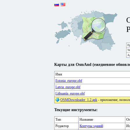
P
Пр
У
А
Карты для OsmAnd (ежедневное обновле
Имя
Estonia_europe.obf
Latvia_europe.obf
Lithuania_europe.obf
OSMDownloader_1.2.apk
- приложение, позвол
Текущие инструменты:
Тип
Название
Оп
Редактор
Контуры зданий
Ис