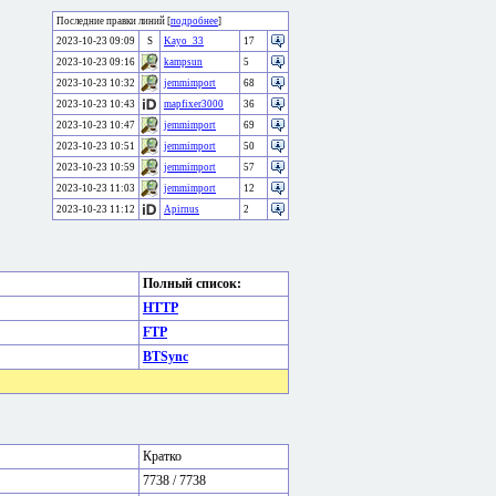
Последние правки линий [
подробнее
]
2023-10-23 09:09
S
Kayo_33
17
2023-10-23 09:16
kampsun
5
2023-10-23 10:32
jemmimport
68
2023-10-23 10:43
mapfixer3000
36
2023-10-23 10:47
jemmimport
69
2023-10-23 10:51
jemmimport
50
2023-10-23 10:59
jemmimport
57
2023-10-23 11:03
jemmimport
12
2023-10-23 11:12
Apirnus
2
Полный список:
HTTP
FTP
BTSync
Кратко
7738 / 7738