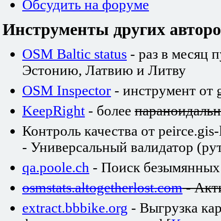
Обсудить на форуме
Инструменты других авторо
OSM Baltic status
- раз в месяц 
Эстонию, Латвию и Литву
OSM Inspector
- инструмент от 
KeepRight
- более
параноидаль
Контроль качества от peirce.gis-
- Универсальный валидатор (рут
qa.poole.ch
- Поиск безымянных
osmstats.altogetherlost.com
- Акт
extract.bbbike.org
- Выгрузка ка