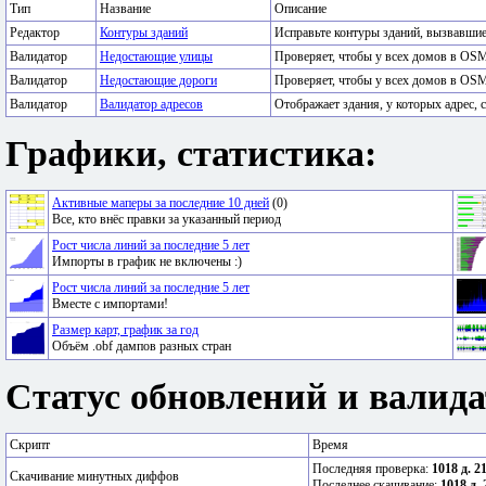
Тип
Название
Описание
Редактор
Контуры зданий
Исправьте контуры зданий, вызвавши
Валидатор
Недостающие улицы
Проверяет, чтобы у всех домов в OSM
Валидатор
Недостающие дороги
Проверяет, чтобы у всех домов в OSM
Валидатор
Валидатор адресов
Отображает здания, у которых адрес, с
Графики, статистика:
Активные маперы за последние 10 дней
(0)
Все, кто внёс правки за указанный период
Рост числа линий за последние 5 лет
Импорты в график не включены :)
Рост числа линий за последние 5 лет
Вместе с импортами!
Размер карт, график за год
Объём .obf дампов разных стран
Статус обновлений и валида
Скрипт
Время
Последняя проверка:
1018 д. 2
Скачивание минутных диффов
Последнее скачивание:
1018 д. 