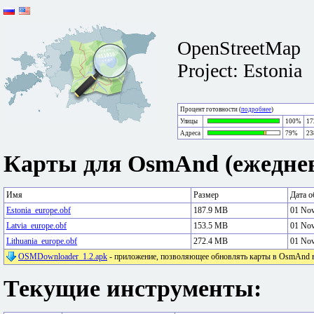
OpenStreetMap
Project: Estonia
Процент готовности (
подробнее
)
Улицы
100%
17
Адреса
79%
23
Карты для OsmAnd (ежеднев
Имя
Размер
Дата о
Estonia_europe.obf
187.9 MB
01 No
Latvia_europe.obf
153.5 MB
01 No
Lithuania_europe.obf
272.4 MB
01 No
OSMDownloader_1.2.apk
- приложение, позволяющее обновлять карты в OsmAnd в 
Текущие инструменты: