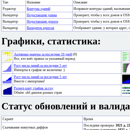
Тип
Название
Описание
Редактор
Контуры зданий
Исправьте контуры зданий, вызвавши
Валидатор
Недостающие улицы
Проверяет, чтобы у всех домов в OSM
Валидатор
Недостающие дороги
Проверяет, чтобы у всех домов в OSM
Валидатор
Валидатор адресов
Отображает здания, у которых адрес, с
Графики, статистика:
Активные маперы за последние 10 дней
(0)
Все, кто внёс правки за указанный период
Рост числа линий за последние 5 лет
Импорты в график не включены :)
Рост числа линий за последние 5 лет
Вместе с импортами!
Размер карт, график за год
Объём .obf дампов разных стран
Статус обновлений и валида
Скрипт
Время
Последняя проверка:
1021 д. 2
Скачивание минутных диффов
Последнее скачивание:
1021 д. 