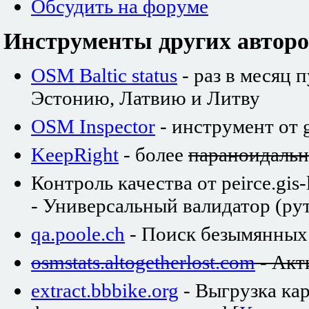
Обсудить на форуме
Инструменты других авторо
OSM Baltic status
- раз в месяц 
Эстонию, Латвию и Литву
OSM Inspector
- инструмент от 
KeepRight
- более
параноидаль
Контроль качества от peirce.gis-
- Универсальный валидатор (рут
qa.poole.ch
- Поиск безымянных
osmstats.altogetherlost.com
- Акт
extract.bbbike.org
- Выгрузка ка