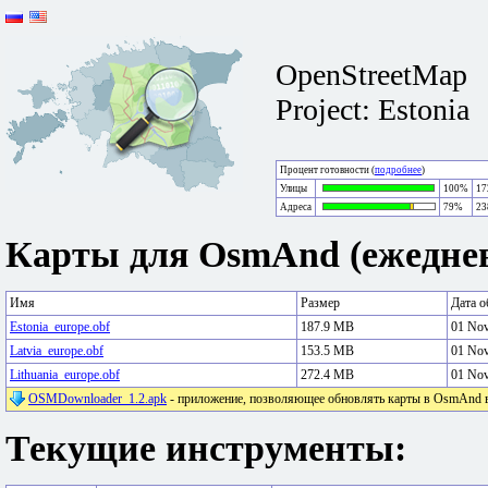
OpenStreetMap
Project: Estonia
Процент готовности (
подробнее
)
Улицы
100%
17
Адреса
79%
23
Карты для OsmAnd (ежеднев
Имя
Размер
Дата о
Estonia_europe.obf
187.9 MB
01 No
Latvia_europe.obf
153.5 MB
01 No
Lithuania_europe.obf
272.4 MB
01 No
OSMDownloader_1.2.apk
- приложение, позволяющее обновлять карты в OsmAnd в 
Текущие инструменты: