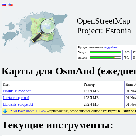
OpenStreetMap
Project: Estonia
Процент готовности (
подробнее
)
Улицы
100%
17
Адреса
79%
23
Карты для OsmAnd (ежеднев
Имя
Размер
Дата о
Estonia_europe.obf
187.9 MB
01 No
Latvia_europe.obf
153.5 MB
01 No
Lithuania_europe.obf
272.4 MB
01 No
OSMDownloader_1.2.apk
- приложение, позволяющее обновлять карты в OsmAnd в 
Текущие инструменты: