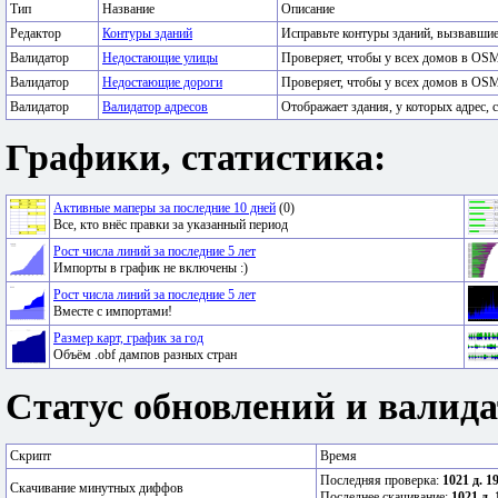
Тип
Название
Описание
Редактор
Контуры зданий
Исправьте контуры зданий, вызвавши
Валидатор
Недостающие улицы
Проверяет, чтобы у всех домов в OSM
Валидатор
Недостающие дороги
Проверяет, чтобы у всех домов в OSM
Валидатор
Валидатор адресов
Отображает здания, у которых адрес, с
Графики, статистика:
Активные маперы за последние 10 дней
(0)
Все, кто внёс правки за указанный период
Рост числа линий за последние 5 лет
Импорты в график не включены :)
Рост числа линий за последние 5 лет
Вместе с импортами!
Размер карт, график за год
Объём .obf дампов разных стран
Статус обновлений и валида
Скрипт
Время
Последняя проверка:
1021 д. 1
Скачивание минутных диффов
Последнее скачивание:
1021 д. 