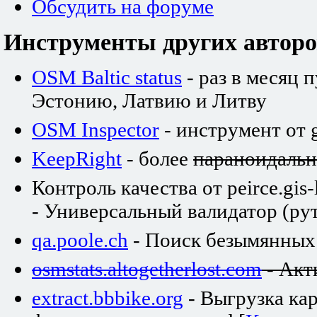
Обсудить на форуме
Инструменты других авторо
OSM Baltic status
- раз в месяц 
Эстонию, Латвию и Литву
OSM Inspector
- инструмент от 
KeepRight
- более
параноидаль
Контроль качества от peirce.gis-
- Универсальный валидатор (рут
qa.poole.ch
- Поиск безымянных
osmstats.altogetherlost.com
- Акт
extract.bbbike.org
- Выгрузка ка