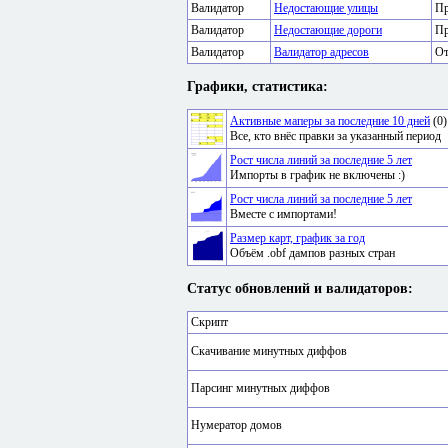
Валидатор
Недостающие улицы
Пр
Валидатор
Недостающие дороги
Пр
Валидатор
Валидатор адресов
От
Графики, статистика:
Активные маперы за последние 10 дней
(0)
Все, кто внёс правки за указанный период
Рост числа линий за последние 5 лет
Импорты в график не включены :)
Рост числа линий за последние 5 лет
Вместе с импортами!
Размер карт, график за год
Объём .obf дампов разных стран
Статус обновлений и валидаторов:
Скрипт
Скачивание минутных диффов
Парсинг минутных диффов
Нумератор домов