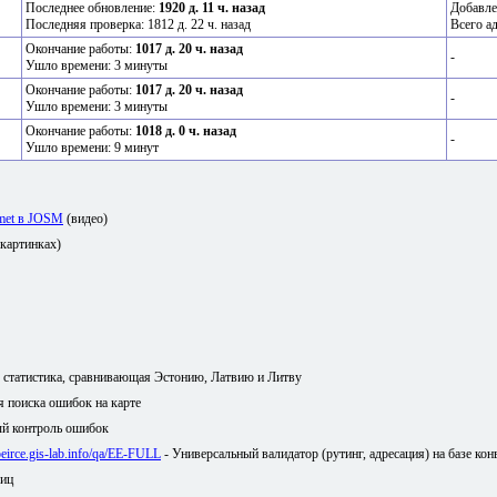
Последнее обновление:
1920 д. 11 ч. назад
Добавле
Последняя проверка: 1812 д. 22 ч. назад
Всего а
Окончание работы:
1017 д. 20 ч. назад
-
Ушло времени: 3 минуты
Окончание работы:
1017 д. 20 ч. назад
-
Ушло времени: 3 минуты
Окончание работы:
1018 д. 0 ч. назад
-
Ушло времени: 9 минут
amet в JOSM
(видео)
 картинках)
я статистика, сравнивающая Эстонию, Латвию и Литву
ля поиска ошибок на карте
й контроль ошибок
/peirce.gis-lab.info/qa/EE-FULL
- Универсальный валидатор (рутинг, адресация) на базе кон
лиц