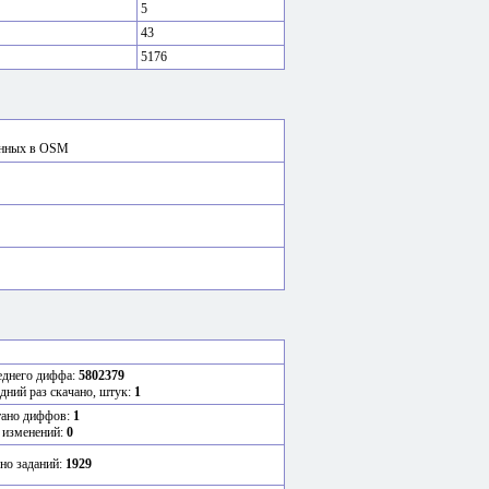
5
43
5176
сённых в OSM
еднего диффа:
5802379
едний раз скачано, штук:
1
тано диффов:
1
 изменений:
0
но заданий:
1929