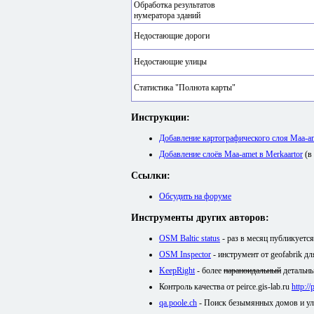
Обработка результатов
нумератора зданий
Недостающие дороги
Недостающие улицы
Статистика "Полнота карты"
Инструкции:
Добавление картографического слоя Maa-
Добавление слоёв Maa-amet в Merkaartor
(в
Ссылки:
Обсудить на форуме
Инструменты других авторов:
OSM Baltic status
- раз в месяц публикуетс
OSM Inspector
- инструмент от geofabrik д
KeepRight
- более
параноидальный
детальны
Контроль качества от peirce.gis-lab.ru
http:/
qa.poole.ch
- Поиск безымянных домов и у