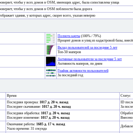
оверяет, чтобы у всех домов в OSM, имеющих адрес, была сопоставлена улица
оверяет, чтобы у всех домов в OSM поблизости была дорога
ображает здания, у которых адрес, скорее всего, указан неверно
Полнота карты
(100% / 79%)
Процент домов и улиц из кадастровой базы, вне
Вклад пользователей за последние 5 лет
Топ-50 маперов
Активные пользователи за последние 5 лет
Активность маперов, по дням
График активности пользователей
За последний год
Время
Статус
Последняя проверка:
1017 д. 20 ч. назад
ID посл
Последнее скачивание:
1017 д. 20 ч. назад
За посл
Последняя обработка:
1017 д. 20 ч. назад
Обрабо
Последнее изменение:
1017 д. 20 ч. назад
Внесено
Окончание работы:
1685 д. 17 ч. назад
Добавле
Ушло времени: 31 секунда