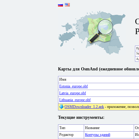
P
Пр
У
А
Карты для OsmAnd (ежедневное обновле
Имя
Estonia_europe.obf
Latvia_europe.obf
Lithuania_europe.obf
OSMDownloader_1.2.apk
- приложение, позвол
Текущие инструменты:
Тип
Название
Оп
Редактор
Контуры зданий
Ис