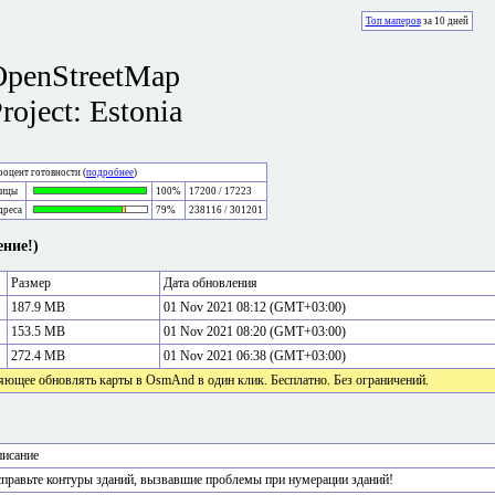
Топ маперов
за 10 дней
OpenStreetMap
roject: Estonia
оцент готовности (
подробнее
)
лицы
100%
17200 / 17223
дреса
79%
238116 / 301201
ние!)
Размер
Дата обновления
187.9 MB
01 Nov 2021 08:12 (GMT+03:00)
153.5 MB
01 Nov 2021 08:20 (GMT+03:00)
272.4 MB
01 Nov 2021 06:38 (GMT+03:00)
яющее обновлять карты в OsmAnd в один клик. Бесплатно. Без ограничений.
исание
правьте контуры зданий, вызвавшие проблемы при нумерации зданий!