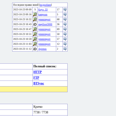
Последние правки линий [
подробнее
]
2023-10-23 09:09
S
Kayo_33
17
2023-10-23 09:16
kampsun
5
2023-10-23 10:32
jemmimport
68
2023-10-23 10:43
mapfixer3000
36
2023-10-23 10:47
jemmimport
69
2023-10-23 10:51
jemmimport
50
2023-10-23 10:59
jemmimport
57
2023-10-23 11:03
jemmimport
12
2023-10-23 11:12
Apirnus
2
Полный список:
HTTP
FTP
BTSync
Кратко
7738 / 7738