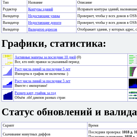
Тип
Название
Описание
Редактор
Контуры зданий
Исправьте контуры зданий, вызвавши
Валидатор
Недостающие улицы
Проверяет, чтобы у всех домов в OSM
Валидатор
Недостающие дороги
Проверяет, чтобы у всех домов в OSM
Валидатор
Валидатор адресов
Отображает здания, у которых адрес, с
Графики, статистика:
Активные маперы за последние 10 дней
(0)
Все, кто внёс правки за указанный период
Рост числа линий за последние 5 лет
Импорты в график не включены :)
Рост числа линий за последние 5 лет
Вместе с импортами!
Размер карт, график за год
Объём .obf дампов разных стран
Статус обновлений и валида
Скрипт
Время
Последняя проверка:
1018 д. 1
Скачивание минутных диффов
Последнее скачивание:
1018 д. 