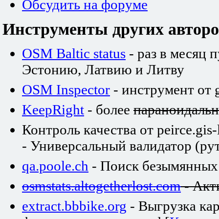
Обсудить на форуме
Инструменты других авторо
OSM Baltic status
- раз в месяц 
Эстонию, Латвию и Литву
OSM Inspector
- инструмент от 
KeepRight
- более
параноидаль
Контроль качества от peirce.gis-
- Универсальный валидатор (рут
qa.poole.ch
- Поиск безымянных
osmstats.altogetherlost.com
- Акт
extract.bbbike.org
- Выгрузка ка