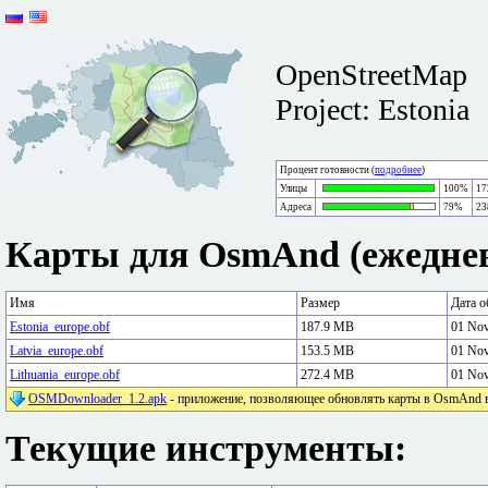
OpenStreetMap
Project: Estonia
Процент готовности (
подробнее
)
Улицы
100%
17
Адреса
79%
23
Карты для OsmAnd (ежеднев
Имя
Размер
Дата о
Estonia_europe.obf
187.9 MB
01 No
Latvia_europe.obf
153.5 MB
01 No
Lithuania_europe.obf
272.4 MB
01 No
OSMDownloader_1.2.apk
- приложение, позволяющее обновлять карты в OsmAnd в 
Текущие инструменты: