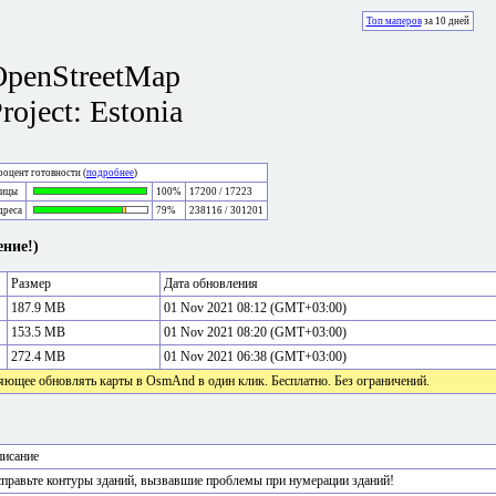
Топ маперов
за 10 дней
OpenStreetMap
roject: Estonia
оцент готовности (
подробнее
)
лицы
100%
17200 / 17223
дреса
79%
238116 / 301201
ние!)
Размер
Дата обновления
187.9 MB
01 Nov 2021 08:12 (GMT+03:00)
153.5 MB
01 Nov 2021 08:20 (GMT+03:00)
272.4 MB
01 Nov 2021 06:38 (GMT+03:00)
яющее обновлять карты в OsmAnd в один клик. Бесплатно. Без ограничений.
исание
правьте контуры зданий, вызвавшие проблемы при нумерации зданий!