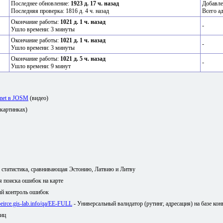
Последнее обновление:
1923 д. 17 ч. назад
Добавле
Последняя проверка: 1816 д. 4 ч. назад
Всего а
Окончание работы:
1021 д. 1 ч. назад
-
Ушло времени: 3 минуты
Окончание работы:
1021 д. 1 ч. назад
-
Ушло времени: 3 минуты
Окончание работы:
1021 д. 5 ч. назад
-
Ушло времени: 9 минут
amet в JOSM
(видео)
 картинках)
я статистика, сравнивающая Эстонию, Латвию и Литву
ля поиска ошибок на карте
й контроль ошибок
/peirce.gis-lab.info/qa/EE-FULL
- Универсальный валидатор (рутинг, адресация) на базе кон
лиц