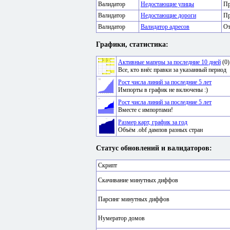
Валидатор
Недостающие улицы
Пр
Валидатор
Недостающие дороги
Пр
Валидатор
Валидатор адресов
От
Графики, статистика:
Активные маперы за последние 10 дней
(0)
Все, кто внёс правки за указанный период
Рост числа линий за последние 5 лет
Импорты в график не включены :)
Рост числа линий за последние 5 лет
Вместе с импортами!
Размер карт, график за год
Объём .obf дампов разных стран
Статус обновлений и валидаторов:
Скрипт
Скачивание минутных диффов
Парсинг минутных диффов
Нумератор домов