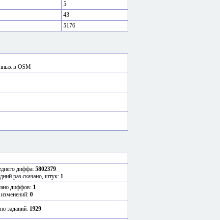
5
43
5176
сённых в OSM
еднего диффа:
5802379
едний раз скачано, штук:
1
тано диффов:
1
 изменений:
0
но заданий:
1929