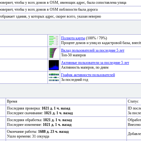
оверяет, чтобы у всех домов в OSM, имеющих адрес, была сопоставлена улица
оверяет, чтобы у всех домов в OSM поблизости была дорога
ображает здания, у которых адрес, скорее всего, указан неверно
Полнота карты
(100% / 79%)
Процент домов и улиц из кадастровой базы, вне
Вклад пользователей за последние 5 лет
Топ-50 маперов
Активные пользователи за последние 5 лет
Активность маперов, по дням
График активности пользователей
За последний год
Время
Статус
Последняя проверка:
1021 д. 1 ч. назад
ID посл
Последнее скачивание:
1021 д. 1 ч. назад
За посл
Последняя обработка:
1021 д. 1 ч. назад
Обрабо
Последнее изменение:
1021 д. 1 ч. назад
Внесено
Окончание работы:
1688 д. 23 ч. назад
Добавле
Ушло времени: 31 секунда