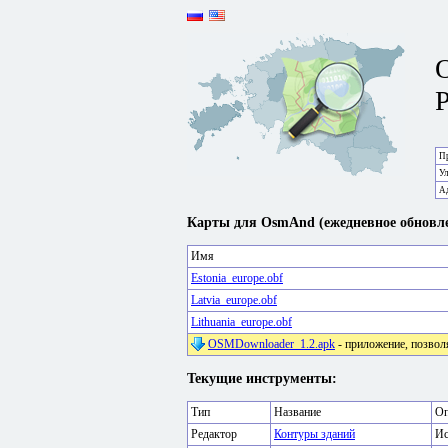
P
Пр
У
А
Карты для OsmAnd (ежедневное обновле
Имя
Estonia_europe.obf
Latvia_europe.obf
Lithuania_europe.obf
OSMDownloader_1.2.apk
- приложение, позвол
Текущие инструменты:
Тип
Название
Оп
Редактор
Контуры зданий
Ис