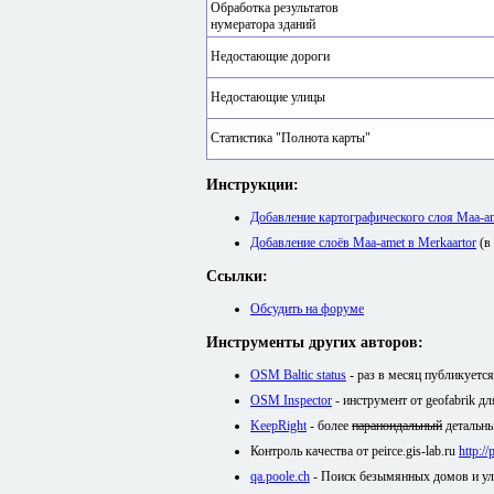
Обработка результатов
нумератора зданий
Недостающие дороги
Недостающие улицы
Статистика "Полнота карты"
Инструкции:
Добавление картографического слоя Maa-
Добавление слоёв Maa-amet в Merkaartor
(в
Ссылки:
Обсудить на форуме
Инструменты других авторов:
OSM Baltic status
- раз в месяц публикуетс
OSM Inspector
- инструмент от geofabrik д
KeepRight
- более
параноидальный
детальны
Контроль качества от peirce.gis-lab.ru
http:/
qa.poole.ch
- Поиск безымянных домов и у