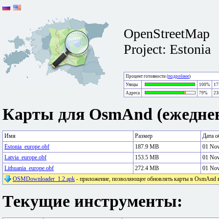
OpenStreetMap
Project: Estonia
Процент готовности (
подробнее
)
Улицы
100%
17
Адреса
79%
23
Карты для OsmAnd (ежеднев
Имя
Размер
Дата о
Estonia_europe.obf
187.9 MB
01 No
Latvia_europe.obf
153.5 MB
01 No
Lithuania_europe.obf
272.4 MB
01 No
OSMDownloader_1.2.apk
- приложение, позволяющее обновлять карты в OsmAnd в 
Текущие инструменты: