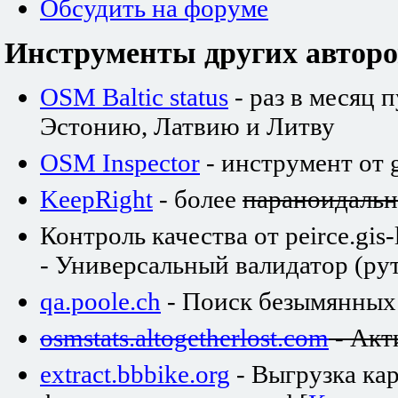
Обсудить на форуме
Инструменты других авторо
OSM Baltic status
- раз в месяц 
Эстонию, Латвию и Литву
OSM Inspector
- инструмент от 
KeepRight
- более
параноидаль
Контроль качества от peirce.gis-
- Универсальный валидатор (рут
qa.poole.ch
- Поиск безымянных
osmstats.altogetherlost.com
- Акт
extract.bbbike.org
- Выгрузка ка