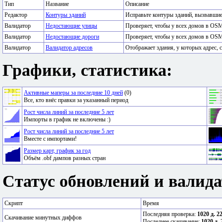
Тип
Название
Описание
Редактор
Контуры зданий
Исправьте контуры зданий, вызвавши
Валидатор
Недостающие улицы
Проверяет, чтобы у всех домов в OSM
Валидатор
Недостающие дороги
Проверяет, чтобы у всех домов в OSM
Валидатор
Валидатор адресов
Отображает здания, у которых адрес, с
Графики, статистика:
Активные маперы за последние 10 дней
(0)
Все, кто внёс правки за указанный период
Рост числа линий за последние 5 лет
Импорты в график не включены :)
Рост числа линий за последние 5 лет
Вместе с импортами!
Размер карт, график за год
Объём .obf дампов разных стран
Статус обновлений и валида
Скрипт
Время
Последняя проверка:
1020 д. 2
Скачивание минутных диффов
Последнее скачивание:
1020 д. 