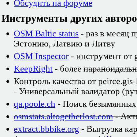
Обсудить на форуме
Инструменты других авторо
OSM Baltic status
- раз в месяц 
Эстонию, Латвию и Литву
OSM Inspector
- инструмент от 
KeepRight
- более
параноидаль
Контроль качества от peirce.gis-
- Универсальный валидатор (рут
qa.poole.ch
- Поиск безымянных
osmstats.altogetherlost.com
- Акт
extract.bbbike.org
- Выгрузка ка