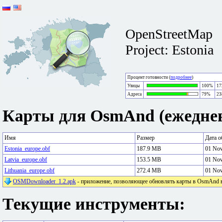
OpenStreetMap
Project: Estonia
Процент готовности (
подробнее
)
Улицы
100%
17
Адреса
79%
23
Карты для OsmAnd (ежеднев
Имя
Размер
Дата о
Estonia_europe.obf
187.9 MB
01 No
Latvia_europe.obf
153.5 MB
01 No
Lithuania_europe.obf
272.4 MB
01 No
OSMDownloader_1.2.apk
- приложение, позволяющее обновлять карты в OsmAnd в 
Текущие инструменты: