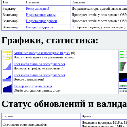
Тип
Название
Описание
Редактор
Контуры зданий
Исправьте контуры зданий, вызвавши
Валидатор
Недостающие улицы
Проверяет, чтобы у всех домов в OSM
Валидатор
Недостающие дороги
Проверяет, чтобы у всех домов в OSM
Валидатор
Валидатор адресов
Отображает здания, у которых адрес, с
Графики, статистика:
Активные маперы за последние 10 дней
(0)
Все, кто внёс правки за указанный период
Рост числа линий за последние 5 лет
Импорты в график не включены :)
Рост числа линий за последние 5 лет
Вместе с импортами!
Размер карт, график за год
Объём .obf дампов разных стран
Статус обновлений и валида
Скрипт
Время
Последняя проверка:
1018 д. 1
Скачивание минутных диффов
Последнее скачивание:
1018 д. 