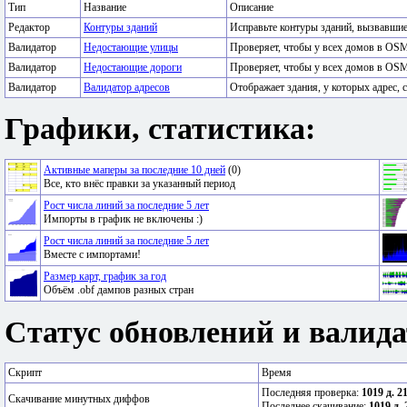
Тип
Название
Описание
Редактор
Контуры зданий
Исправьте контуры зданий, вызвавши
Валидатор
Недостающие улицы
Проверяет, чтобы у всех домов в OSM
Валидатор
Недостающие дороги
Проверяет, чтобы у всех домов в OSM
Валидатор
Валидатор адресов
Отображает здания, у которых адрес, с
Графики, статистика:
Активные маперы за последние 10 дней
(0)
Все, кто внёс правки за указанный период
Рост числа линий за последние 5 лет
Импорты в график не включены :)
Рост числа линий за последние 5 лет
Вместе с импортами!
Размер карт, график за год
Объём .obf дампов разных стран
Статус обновлений и валида
Скрипт
Время
Последняя проверка:
1019 д. 2
Скачивание минутных диффов
Последнее скачивание:
1019 д. 