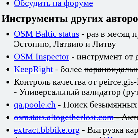
Обсудить на форуме
Инструменты других авторо
OSM Baltic status
- раз в месяц 
Эстонию, Латвию и Литву
OSM Inspector
- инструмент от 
KeepRight
- более
параноидаль
Контроль качества от peirce.gis-
- Универсальный валидатор (рут
qa.poole.ch
- Поиск безымянных
osmstats.altogetherlost.com
- Акт
extract.bbbike.org
- Выгрузка ка