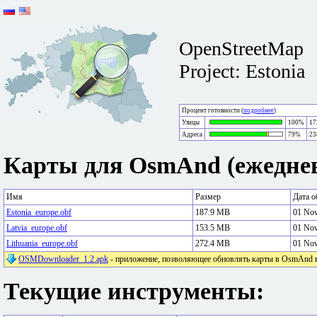
OpenStreetMap
Project: Estonia
Процент готовности (
подробнее
)
Улицы
100%
17
Адреса
79%
23
Карты для OsmAnd (ежеднев
Имя
Размер
Дата о
Estonia_europe.obf
187.9 MB
01 No
Latvia_europe.obf
153.5 MB
01 No
Lithuania_europe.obf
272.4 MB
01 No
OSMDownloader_1.2.apk
- приложение, позволяющее обновлять карты в OsmAnd в 
Текущие инструменты: