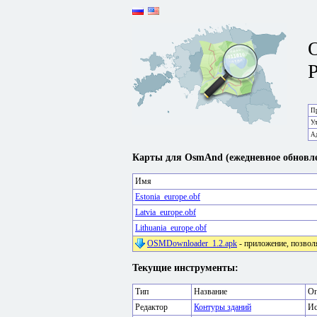
P
Пр
У
А
Карты для OsmAnd (ежедневное обновле
Имя
Estonia_europe.obf
Latvia_europe.obf
Lithuania_europe.obf
OSMDownloader_1.2.apk
- приложение, позвол
Текущие инструменты:
Тип
Название
Оп
Редактор
Контуры зданий
Ис