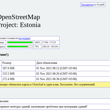
Топ маперов
за 10 дней
OpenStreetMap
roject: Estonia
оцент готовности (
подробнее
)
лицы
100%
17200 / 17223
дреса
79%
238116 / 301201
ние!)
Размер
Дата обновления
187.9 MB
01 Nov 2021 08:12 (GMT+03:00)
153.5 MB
01 Nov 2021 08:20 (GMT+03:00)
272.4 MB
01 Nov 2021 06:38 (GMT+03:00)
яющее обновлять карты в OsmAnd в один клик. Бесплатно. Без ограничений.
исание
правьте контуры зданий, вызвавшие проблемы при нумерации зданий!