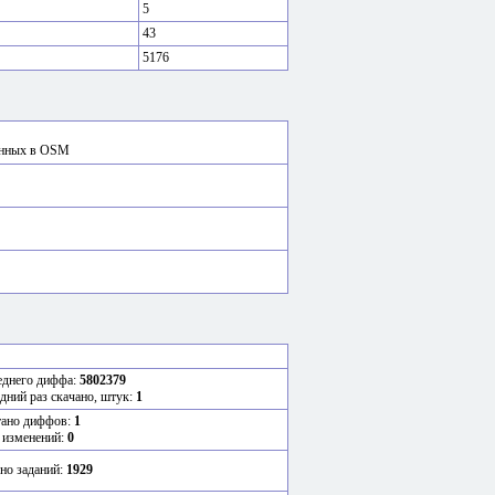
5
43
5176
сённых в OSM
еднего диффа:
5802379
едний раз скачано, штук:
1
тано диффов:
1
 изменений:
0
но заданий:
1929