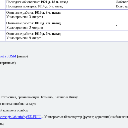
Последнее обновление:
1921 д. 18 ч. назад
Добавле
Последняя проверка: 1814 д. 5 ч. назад
Всего а
Окончание работы:
1019 д. 3 ч. назад
-
Ушло времени: 3 минуты
Окончание работы:
1019 д. 2 ч. назад
-
Ушло времени: 3 минуты
Окончание работы:
1019 д. 6 ч. назад
-
Ушло времени: 9 минут
amet в JOSM
(видео)
 картинках)
я статистика, сравнивающая Эстонию, Латвию и Литву
ля поиска ошибок на карте
й контроль ошибок
/peirce.gis-lab.info/qa/EE-FULL
- Универсальный валидатор (рутинг, адресация) на базе кон
лиц