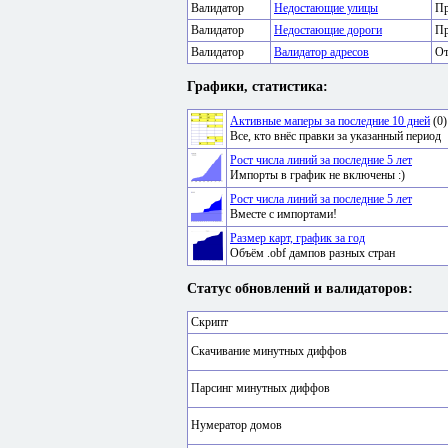
Валидатор
Недостающие улицы
Пр
Валидатор
Недостающие дороги
Пр
Валидатор
Валидатор адресов
От
Графики, статистика:
Активные маперы за последние 10 дней
(0)
Все, кто внёс правки за указанный период
Рост числа линий за последние 5 лет
Импорты в график не включены :)
Рост числа линий за последние 5 лет
Вместе с импортами!
Размер карт, график за год
Объём .obf дампов разных стран
Статус обновлений и валидаторов:
Скрипт
Скачивание минутных диффов
Парсинг минутных диффов
Нумератор домов