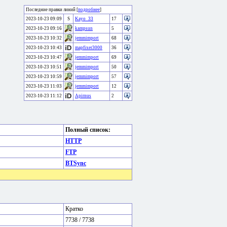
Последние правки линий [
подробнее
]
2023-10-23 09:09
S
Kayo_33
17
2023-10-23 09:16
kampsun
5
2023-10-23 10:32
jemmimport
68
2023-10-23 10:43
mapfixer3000
36
2023-10-23 10:47
jemmimport
69
2023-10-23 10:51
jemmimport
50
2023-10-23 10:59
jemmimport
57
2023-10-23 11:03
jemmimport
12
2023-10-23 11:12
Apirnus
2
Полный список:
HTTP
FTP
BTSync
Кратко
7738 / 7738