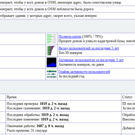
оверяет, чтобы у всех домов в OSM, имеющих адрес, была сопоставлена улица
оверяет, чтобы у всех домов в OSM поблизости была дорога
ображает здания, у которых адрес, скорее всего, указан неверно
Полнота карты
(100% / 79%)
Процент домов и улиц из кадастровой базы, вне
Вклад пользователей за последние 5 лет
Топ-50 маперов
Активные пользователи за последние 5 лет
Активность маперов, по дням
График активности пользователей
За последний год
Время
Статус
Последняя проверка:
1019 д. 2 ч. назад
ID посл
Последнее скачивание:
1019 д. 2 ч. назад
За посл
Последняя обработка:
1019 д. 2 ч. назад
Обрабо
Последнее изменение:
1019 д. 2 ч. назад
Внесено
Окончание работы:
1687 д. 0 ч. назад
Добавле
Ушло времени: 31 секунда