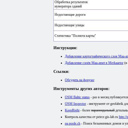
Обработка результатов
нумератора зданий
Недостающие дороги
Недостающие улицы
Статистика "Полнота карты"
Инструкции:
Добавление картографического слоя Maa-
Добавление слоёв Maa-amet в Merkaartor
(в
Ссылки:
Обсудить на форуме
Инструменты других авторов:
OSM Baltic status
- раз в месяц публикуетс
OSM Inspector
- инструмент от geofabrik д
KeepRight
- более
параноидальный
детальны
Контроль качества от peirce.gis-lab.ru
http:/
qa.poole.ch
- Поиск безымянных домов и у