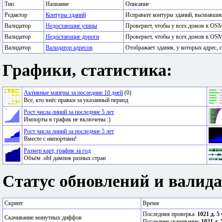
Тип
Название
Описание
Редактор
Контуры зданий
Исправьте контуры зданий, вызвавши
Валидатор
Недостающие улицы
Проверяет, чтобы у всех домов в OSM
Валидатор
Недостающие дороги
Проверяет, чтобы у всех домов в OSM
Валидатор
Валидатор адресов
Отображает здания, у которых адрес, с
Графики, статистика:
Активные маперы за последние 10 дней
(0)
Все, кто внёс правки за указанный период
Рост числа линий за последние 5 лет
Импорты в график не включены :)
Рост числа линий за последние 5 лет
Вместе с импортами!
Размер карт, график за год
Объём .obf дампов разных стран
Статус обновлений и валида
Скрипт
Время
Последняя проверка:
1021 д. 5
Скачивание минутных диффов
Последнее скачивание:
1021 д. 