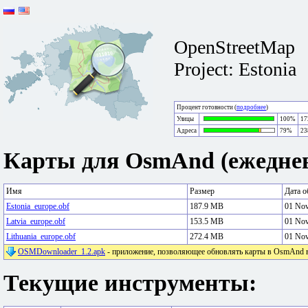
OpenStreetMap
Project: Estonia
Процент готовности (
подробнее
)
Улицы
100%
17
Адреса
79%
23
Карты для OsmAnd (ежеднев
Имя
Размер
Дата о
Estonia_europe.obf
187.9 MB
01 No
Latvia_europe.obf
153.5 MB
01 No
Lithuania_europe.obf
272.4 MB
01 No
OSMDownloader_1.2.apk
- приложение, позволяющее обновлять карты в OsmAnd в 
Текущие инструменты: