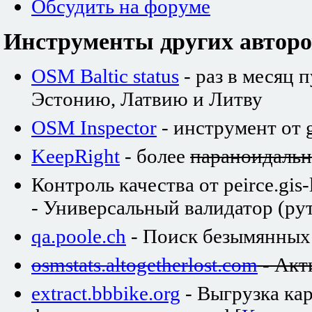
Обсудить на форуме
Инструменты других авторо
OSM Baltic status
- раз в месяц 
Эстонию, Латвию и Литву
OSM Inspector
- инструмент от 
KeepRight
- более
параноидаль
Контроль качества от peirce.gis-
- Универсальный валидатор (рут
qa.poole.ch
- Поиск безымянных
osmstats.altogetherlost.com
- Акт
extract.bbbike.org
- Выгрузка ка