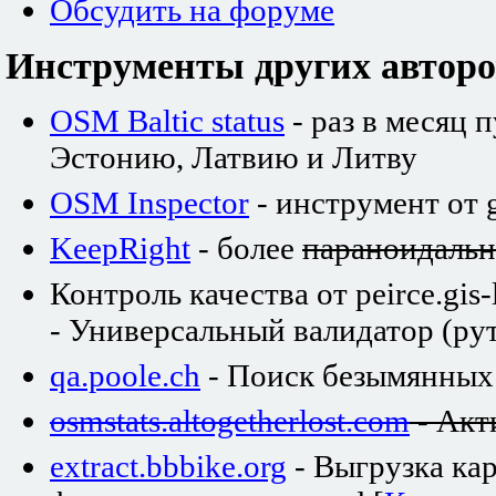
Обсудить на форуме
Инструменты других авторо
OSM Baltic status
- раз в месяц 
Эстонию, Латвию и Литву
OSM Inspector
- инструмент от 
KeepRight
- более
параноидаль
Контроль качества от peirce.gis-
- Универсальный валидатор (рут
qa.poole.ch
- Поиск безымянных
osmstats.altogetherlost.com
- Акт
extract.bbbike.org
- Выгрузка ка