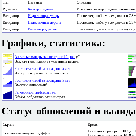
Тип
Название
Описание
Редактор
Контуры зданий
Исправьте контуры зданий, вызвавши
Валидатор
Недостающие улицы
Проверяет, чтобы у всех домов в OSM
Валидатор
Недостающие дороги
Проверяет, чтобы у всех домов в OSM
Валидатор
Валидатор адресов
Отображает здания, у которых адрес, с
Графики, статистика:
Активные маперы за последние 10 дней
(0)
Все, кто внёс правки за указанный период
Рост числа линий за последние 5 лет
Импорты в график не включены :)
Рост числа линий за последние 5 лет
Вместе с импортами!
Размер карт, график за год
Объём .obf дампов разных стран
Статус обновлений и валида
Скрипт
Время
Последняя проверка:
1018 д. 1
Скачивание минутных диффов
Последнее скачивание:
1018 д. 