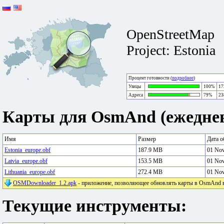
OpenStreetMap
Project: Estonia
Процент готовности (
подробнее
)
Улицы
100%
17
Адреса
79%
23
Карты для OsmAnd (ежеднев
Имя
Размер
Дата о
Estonia_europe.obf
187.9 MB
01 No
Latvia_europe.obf
153.5 MB
01 No
Lithuania_europe.obf
272.4 MB
01 No
OSMDownloader_1.2.apk
- приложение, позволяющее обновлять карты в OsmAnd в 
Текущие инструменты: