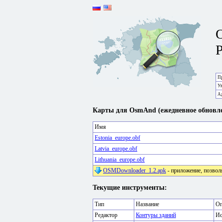
P
Пр
У
А
Карты для OsmAnd (ежедневное обновле
Имя
Estonia_europe.obf
Latvia_europe.obf
Lithuania_europe.obf
OSMDownloader_1.2.apk
- приложение, позвол
Текущие инструменты:
Тип
Название
Оп
Редактор
Контуры зданий
Ис