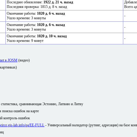
Последнее обновление:
1922 д. 21 ч. назад
Добавле
Последняя проверка: 1815 д. 8 ч. назад
Всего а
Окончание работы:
1020 д. 6 ч. назад
-
Ушло времени: 3 минуты
Окончание работы:
1020 д. 6 ч. назад
-
Ушло времени: 3 минуты
Окончание работы:
1020 д. 10 ч. назад
-
Ушло времени: 9 минут
amet в JOSM
(видео)
 картинках)
я статистика, сравнивающая Эстонию, Латвию и Литву
ля поиска ошибок на карте
й контроль ошибок
/peirce.gis-lab.info/qa/EE-FULL
- Универсальный валидатор (рутинг, адресация) на базе кон
лиц