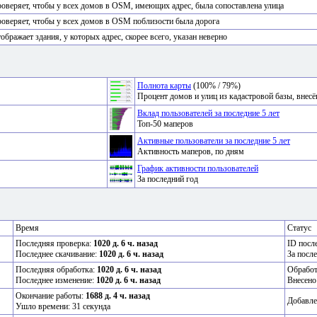
оверяет, чтобы у всех домов в OSM, имеющих адрес, была сопоставлена улица
оверяет, чтобы у всех домов в OSM поблизости была дорога
ображает здания, у которых адрес, скорее всего, указан неверно
Полнота карты
(100% / 79%)
Процент домов и улиц из кадастровой базы, вне
Вклад пользователей за последние 5 лет
Топ-50 маперов
Активные пользователи за последние 5 лет
Активность маперов, по дням
График активности пользователей
За последний год
Время
Статус
Последняя проверка:
1020 д. 6 ч. назад
ID посл
Последнее скачивание:
1020 д. 6 ч. назад
За посл
Последняя обработка:
1020 д. 6 ч. назад
Обрабо
Последнее изменение:
1020 д. 6 ч. назад
Внесено
Окончание работы:
1688 д. 4 ч. назад
Добавле
Ушло времени: 31 секунда