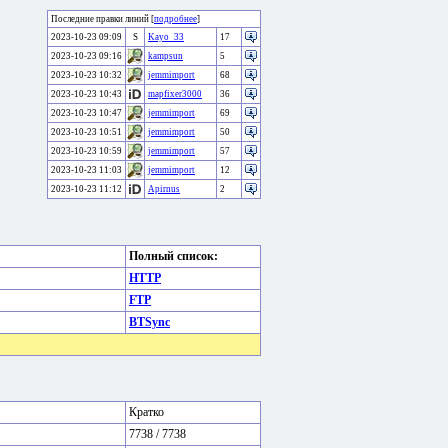
Последние правки линий [
подробнее
]
2023-10-23 09:09
S
Kayo_33
17
2023-10-23 09:16
kampsun
5
2023-10-23 10:32
jemmimport
68
2023-10-23 10:43
mapfixer3000
36
2023-10-23 10:47
jemmimport
69
2023-10-23 10:51
jemmimport
50
2023-10-23 10:59
jemmimport
57
2023-10-23 11:03
jemmimport
12
2023-10-23 11:12
Apirnus
2
Полный список:
HTTP
FTP
BTSync
Кратко
7738 / 7738