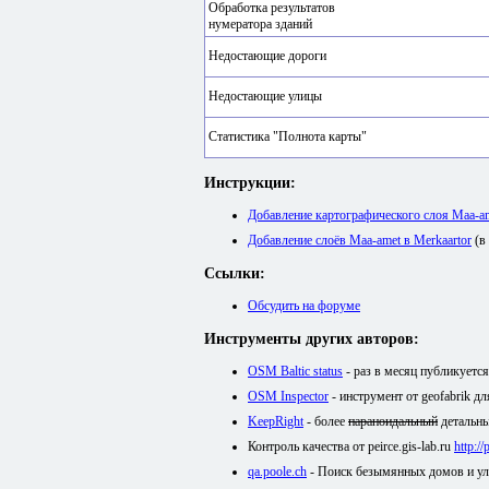
Обработка результатов
нумератора зданий
Недостающие дороги
Недостающие улицы
Статистика "Полнота карты"
Инструкции:
Добавление картографического слоя Maa-
Добавление слоёв Maa-amet в Merkaartor
(в
Ссылки:
Обсудить на форуме
Инструменты других авторов:
OSM Baltic status
- раз в месяц публикуетс
OSM Inspector
- инструмент от geofabrik д
KeepRight
- более
параноидальный
детальны
Контроль качества от peirce.gis-lab.ru
http:/
qa.poole.ch
- Поиск безымянных домов и у