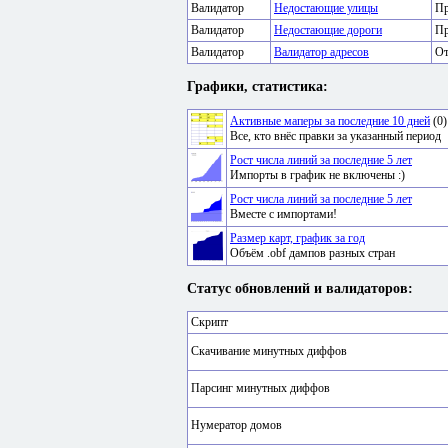
Валидатор
Недостающие улицы
Пр
Валидатор
Недостающие дороги
Пр
Валидатор
Валидатор адресов
От
Графики, статистика:
Активные маперы за последние 10 дней
(0)
Все, кто внёс правки за указанный период
Рост числа линий за последние 5 лет
Импорты в график не включены :)
Рост числа линий за последние 5 лет
Вместе с импортами!
Размер карт, график за год
Объём .obf дампов разных стран
Статус обновлений и валидаторов:
Скрипт
Скачивание минутных диффов
Парсинг минутных диффов
Нумератор домов