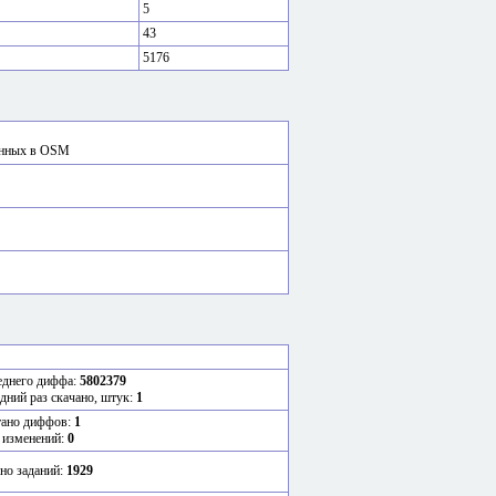
5
43
5176
сённых в OSM
еднего диффа:
5802379
едний раз скачано, штук:
1
тано диффов:
1
 изменений:
0
но заданий:
1929