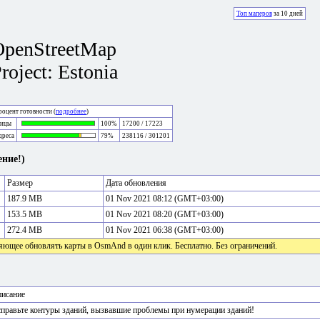
Топ маперов
за 10 дней
OpenStreetMap
roject: Estonia
оцент готовности (
подробнее
)
лицы
100%
17200 / 17223
дреса
79%
238116 / 301201
ние!)
Размер
Дата обновления
187.9 MB
01 Nov 2021 08:12 (GMT+03:00)
153.5 MB
01 Nov 2021 08:20 (GMT+03:00)
272.4 MB
01 Nov 2021 06:38 (GMT+03:00)
яющее обновлять карты в OsmAnd в один клик. Бесплатно. Без ограничений.
исание
правьте контуры зданий, вызвавшие проблемы при нумерации зданий!