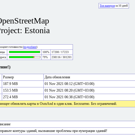
Топ маперов
за 10 дней
OpenStreetMap
roject: Estonia
оцент готовности (
подробнее
)
лицы
100%
17200 / 17223
дреса
79%
238116 / 301201
ние!)
Размер
Дата обновления
187.9 MB
01 Nov 2021 08:12 (GMT+03:00)
153.5 MB
01 Nov 2021 08:20 (GMT+03:00)
272.4 MB
01 Nov 2021 06:38 (GMT+03:00)
яющее обновлять карты в OsmAnd в один клик. Бесплатно. Без ограничений.
исание
правьте контуры зданий, вызвавшие проблемы при нумерации зданий!