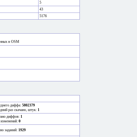
5
43
5176
сённых в OSM
еднего диффа:
5802379
едний раз скачано, штук:
1
тано диффов:
1
 изменений:
0
но заданий:
1929