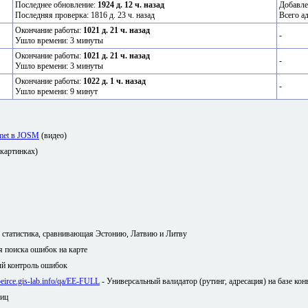
Последнее обновление:
1924 д. 12 ч. назад
Добавле
Последняя проверка: 1816 д. 23 ч. назад
Всего а
Окончание работы:
1021 д. 21 ч. назад
-
Ушло времени: 3 минуты
Окончание работы:
1021 д. 21 ч. назад
-
Ушло времени: 3 минуты
Окончание работы:
1022 д. 1 ч. назад
-
Ушло времени: 9 минут
amet в JOSM
(видео)
 картинках)
я статистика, сравнивающая Эстонию, Латвию и Литву
ля поиска ошибок на карте
й контроль ошибок
/peirce.gis-lab.info/qa/EE-FULL
- Универсальный валидатор (рутинг, адресация) на базе кон
лиц