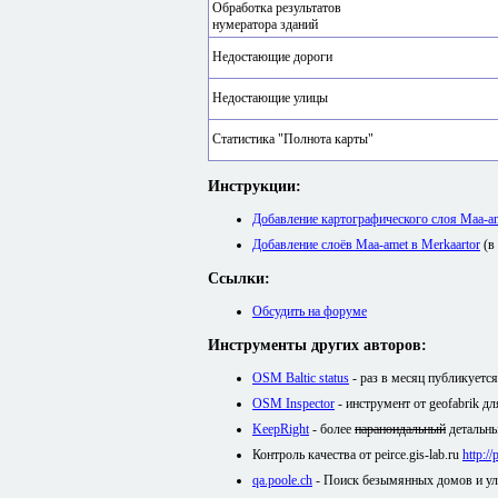
Обработка результатов
нумератора зданий
Недостающие дороги
Недостающие улицы
Статистика "Полнота карты"
Инструкции:
Добавление картографического слоя Maa-
Добавление слоёв Maa-amet в Merkaartor
(в
Ссылки:
Обсудить на форуме
Инструменты других авторов:
OSM Baltic status
- раз в месяц публикуетс
OSM Inspector
- инструмент от geofabrik д
KeepRight
- более
параноидальный
детальны
Контроль качества от peirce.gis-lab.ru
http:/
qa.poole.ch
- Поиск безымянных домов и у