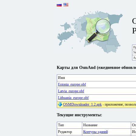
P
Пр
У
А
Карты для OsmAnd (ежедневное обновле
Имя
Estonia_europe.obf
Latvia_europe.obf
Lithuania_europe.obf
OSMDownloader_1.2.apk
- приложение, позвол
Текущие инструменты:
Тип
Название
Оп
Редактор
Контуры зданий
Ис