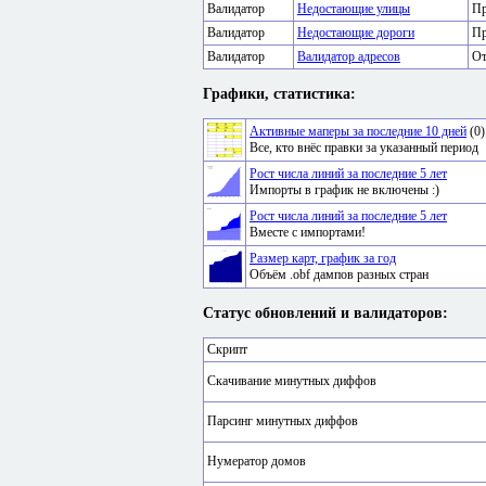
Валидатор
Недостающие улицы
Пр
Валидатор
Недостающие дороги
Пр
Валидатор
Валидатор адресов
От
Графики, статистика:
Активные маперы за последние 10 дней
(0)
Все, кто внёс правки за указанный период
Рост числа линий за последние 5 лет
Импорты в график не включены :)
Рост числа линий за последние 5 лет
Вместе с импортами!
Размер карт, график за год
Объём .obf дампов разных стран
Статус обновлений и валидаторов:
Скрипт
Скачивание минутных диффов
Парсинг минутных диффов
Нумератор домов