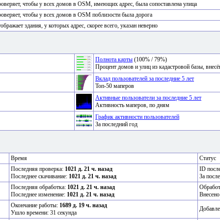
оверяет, чтобы у всех домов в OSM, имеющих адрес, была сопоставлена улица
оверяет, чтобы у всех домов в OSM поблизости была дорога
ображает здания, у которых адрес, скорее всего, указан неверно
Полнота карты
(100% / 79%)
Процент домов и улиц из кадастровой базы, вне
Вклад пользователей за последние 5 лет
Топ-50 маперов
Активные пользователи за последние 5 лет
Активность маперов, по дням
График активности пользователей
За последний год
Время
Статус
Последняя проверка:
1021 д. 21 ч. назад
ID посл
Последнее скачивание:
1021 д. 21 ч. назад
За посл
Последняя обработка:
1021 д. 21 ч. назад
Обрабо
Последнее изменение:
1021 д. 21 ч. назад
Внесено
Окончание работы:
1689 д. 19 ч. назад
Добавле
Ушло времени: 31 секунда