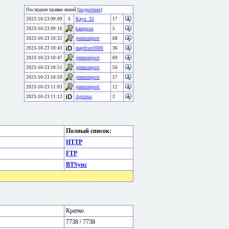
Последние правки линий [
подробнее
]
2023-10-23 09:09
S
Kayo_33
17
2023-10-23 09:16
kampsun
5
2023-10-23 10:32
jemmimport
68
2023-10-23 10:43
mapfixer3000
36
2023-10-23 10:47
jemmimport
69
2023-10-23 10:51
jemmimport
50
2023-10-23 10:59
jemmimport
57
2023-10-23 11:03
jemmimport
12
2023-10-23 11:12
Apirnus
2
Полный список:
HTTP
FTP
BTSync
Кратко
7738 / 7738