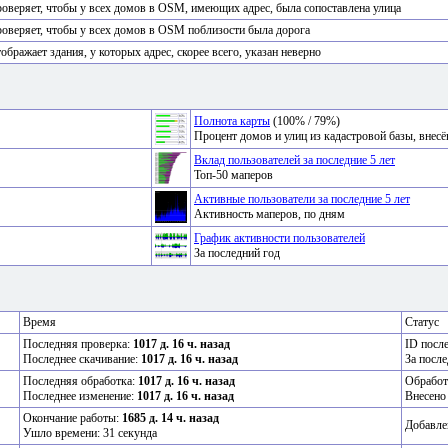
оверяет, чтобы у всех домов в OSM, имеющих адрес, была сопоставлена улица
оверяет, чтобы у всех домов в OSM поблизости была дорога
ображает здания, у которых адрес, скорее всего, указан неверно
Полнота карты
(100% / 79%)
Процент домов и улиц из кадастровой базы, вне
Вклад пользователей за последние 5 лет
Топ-50 маперов
Активные пользователи за последние 5 лет
Активность маперов, по дням
График активности пользователей
За последний год
Время
Статус
Последняя проверка:
1017 д. 16 ч. назад
ID посл
Последнее скачивание:
1017 д. 16 ч. назад
За после
Последняя обработка:
1017 д. 16 ч. назад
Обработ
Последнее изменение:
1017 д. 16 ч. назад
Внесено
Окончание работы:
1685 д. 14 ч. назад
Добавле
Ушло времени: 31 секунда