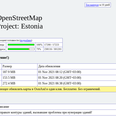
Топ маперов
за 10 дней
OpenStreetMap
roject: Estonia
оцент готовности (
подробнее
)
лицы
100%
17200 / 17223
дреса
79%
238116 / 301201
ние!)
Размер
Дата обновления
187.9 MB
01 Nov 2021 08:12 (GMT+03:00)
153.5 MB
01 Nov 2021 08:20 (GMT+03:00)
272.4 MB
01 Nov 2021 06:38 (GMT+03:00)
яющее обновлять карты в OsmAnd в один клик. Бесплатно. Без ограничений.
исание
правьте контуры зданий, вызвавшие проблемы при нумерации зданий!