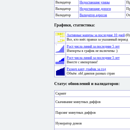
Валидатор
Недостающие улицы
Пр
Валидатор
Недостающие дороги
Пр
Валидатор
Валидатор адресов
От
Графики, статистика:
Активные маперы за последние 10 дней
(0)
Все, кто внёс правки за указанный период
Рост числа линий за последние 5 лет
Импорты в график не включены :)
Рост числа линий за последние 5 лет
Вместе с импортами!
Размер карт, график за год
Объём .obf дампов разных стран
Статус обновлений и валидаторов:
Скрипт
Скачивание минутных диффов
Парсинг минутных диффов
Нумератор домов