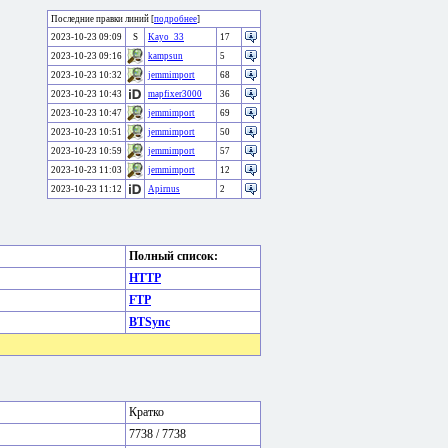
Последние правки линий [
подробнее
]
2023-10-23 09:09
S
Kayo_33
17
2023-10-23 09:16
kampsun
5
2023-10-23 10:32
jemmimport
68
2023-10-23 10:43
mapfixer3000
36
2023-10-23 10:47
jemmimport
69
2023-10-23 10:51
jemmimport
50
2023-10-23 10:59
jemmimport
57
2023-10-23 11:03
jemmimport
12
2023-10-23 11:12
Apirnus
2
Полный список:
HTTP
FTP
BTSync
Кратко
7738 / 7738