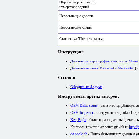
Обработка результатов
нумератора зданий
Недостающие дороги
Недостающие улицы
Статистика "Полнота карты"
Инструкции:
Добавление картографического слоя Maa-
Добавление слоёв Maa-amet в Merkaartor
(в
Ссылки:
Обсудить на форуме
Инструменты других авторов:
OSM Baltic status
- раз в месяц публикуетс
OSM Inspector
- инструмент от geofabrik д
KeepRight
- более
параноидальный
детальны
Контроль качества от peirce.gis-lab.ru
http:/
qa.poole.ch
- Поиск безымянных домов и у