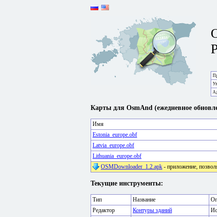
P
Пр
У
А
Карты для OsmAnd (ежедневное обновле
Имя
Estonia_europe.obf
Latvia_europe.obf
Lithuania_europe.obf
OSMDownloader_1.2.apk
- приложение, позвол
Текущие инструменты:
Тип
Название
Оп
Редактор
Контуры зданий
Ис