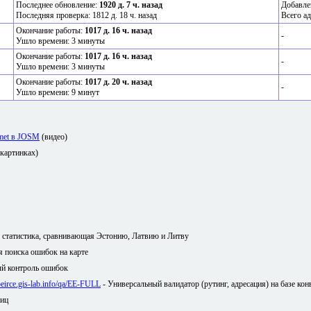
Последнее обновление:
1920 д. 7 ч. назад
Добавле
Последняя проверка: 1812 д. 18 ч. назад
Всего ад
Окончание работы:
1017 д. 16 ч. назад
-
Ушло времени: 3 минуты
Окончание работы:
1017 д. 16 ч. назад
-
Ушло времени: 3 минуты
Окончание работы:
1017 д. 20 ч. назад
-
Ушло времени: 9 минут
amet в JOSM
(видео)
 картинках)
я статистика, сравнивающая Эстонию, Латвию и Литву
ля поиска ошибок на карте
й контроль ошибок
/peirce.gis-lab.info/qa/EE-FULL
- Универсальный валидатор (рутинг, адресация) на базе кон
лиц