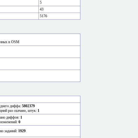
5
43
5176
сённых в OSM
еднего диффа:
5802379
дний раз скачано, штук:
1
ано диффов:
1
 изменений:
0
но заданий:
1929