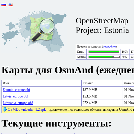
OpenStreetMap
Project: Estonia
Процент готовности (
подробнее
)
Улицы
100%
17
Адреса
79%
23
Карты для OsmAnd (ежеднев
Имя
Размер
Дата о
Estonia_europe.obf
187.9 MB
01 No
Latvia_europe.obf
153.5 MB
01 No
Lithuania_europe.obf
272.4 MB
01 No
OSMDownloader_1.2.apk
- приложение, позволяющее обновлять карты в OsmAnd в 
Текущие инструменты: