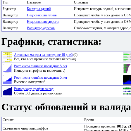
Тип
Название
Описание
Редактор
Контуры зданий
Исправьте контуры зданий, вызвавши
Валидатор
Недостающие улицы
Проверяет, чтобы у всех домов в OSM
Валидатор
Недостающие дороги
Проверяет, чтобы у всех домов в OSM
Валидатор
Валидатор адресов
Отображает здания, у которых адрес, с
Графики, статистика:
Активные маперы за последние 10 дней
(0)
Все, кто внёс правки за указанный период
Рост числа линий за последние 5 лет
Импорты в график не включены :)
Рост числа линий за последние 5 лет
Вместе с импортами!
Размер карт, график за год
Объём .obf дампов разных стран
Статус обновлений и валида
Скрипт
Время
Последняя проверка:
1018 д. 2
Скачивание минутных диффов
Последнее скачивание:
1018 д. 