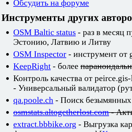
Обсудить на форуме
Инструменты других авторо
OSM Baltic status
- раз в месяц 
Эстонию, Латвию и Литву
OSM Inspector
- инструмент от 
KeepRight
- более
параноидаль
Контроль качества от peirce.gis-
- Универсальный валидатор (рут
qa.poole.ch
- Поиск безымянных
osmstats.altogetherlost.com
- Акт
extract.bbbike.org
- Выгрузка ка